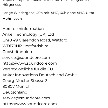
Hörgenuss.
Lange Wiedergabe: 40h mit ANC, 60h ohne ANC. Ultra-
schnelles laden 5 Min. = 8 Std.
Mehr lesen
Tragekomfort für den ganzen Tag: Durch druckentlastenden
Herstellerinformation
Kopfbügel und weiche Ohrmuscheln genießt du deine Musik
Anker Technology (UK) Ltd
länger.
Gnr8 49 Clarendon Road, Watford
WD17 1HP Hertfordshire
Großbritannien
service@soundcore.com
https://www.soundcore.com
Verantwortliche für die EU
Anker Innovations Deutschland GmbH
Georg-Muche-Strasse 3
80807 Munich
Deutschland
service@soundcore.com
https://www.soundcore.com