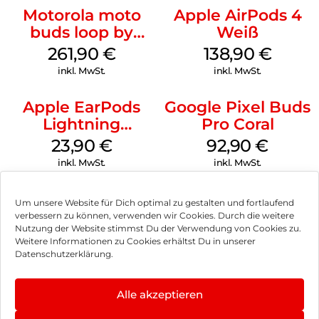
Motorola moto
Apple AirPods 4
buds loop by
Weiß
Swarovski French
261,90
€
138,90
€
Oak
inkl. MwSt.
inkl. MwSt.
Apple EarPods
Google Pixel Buds
Lightning
Pro Coral
Anschluss Weiß
23,90
€
92,90
€
inkl. MwSt.
inkl. MwSt.
Um unsere Website für Dich optimal zu gestalten und fortlaufend
verbessern zu können, verwenden wir Cookies. Durch die weitere
Nutzung der Website stimmst Du der Verwendung von Cookies zu.
Impressum
Weitere Informationen zu Cookies erhältst Du in unserer
Datenschutzerklärung.
AGB
Datenschutz
Alle akzeptieren