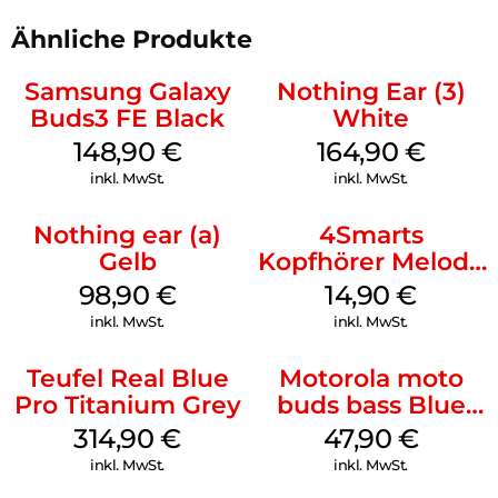
Ähnliche Produkte
Samsung Galaxy
Nothing Ear (3)
Buds3 FE Black
White
148,90
€
164,90
€
inkl. MwSt.
inkl. MwSt.
Nothing ear (a)
4Smarts
Gelb
Kopfhörer Melody
Digital USB-C
98,90
€
14,90
€
Weiß
inkl. MwSt.
inkl. MwSt.
Teufel Real Blue
Motorola moto
Pro Titanium Grey
buds bass Blue
Jewel
314,90
€
47,90
€
inkl. MwSt.
inkl. MwSt.