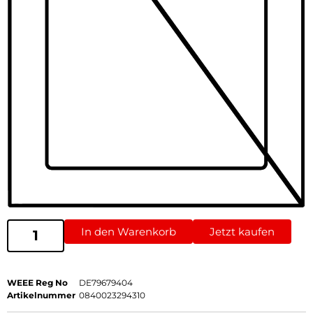
In den Warenkorb
Jetzt kaufen
WEEE Reg No
DE79679404
Artikelnummer
0840023294310