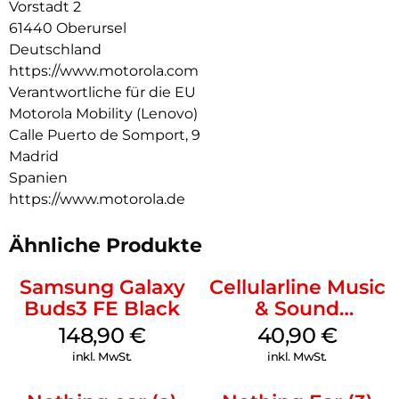
Vorstadt 2
61440 Oberursel
Deutschland
https://www.motorola.com
Verantwortliche für die EU
Motorola Mobility (Lenovo)
Calle Puerto de Somport, 9
Madrid
Spanien
https://www.motorola.de
Ähnliche Produkte
Samsung Galaxy
Cellularline Music
Buds3 FE Black
& Sound
Bluetooth
148,90
€
40,90
€
Headphone MAXI
inkl. MwSt.
inkl. MwSt.
3 Blue