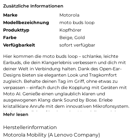
Zusätzliche Informationen
Marke
Motorola
Modellbezeichnung
moto buds loop
Produkttyp
Kopfhörer
Farbe
Beige, Gold
Verfügbarkeit
sofort verfügbar
Hier kommen die moto buds loop – schlanke, leichte
Earbuds, die dein Klangerlebnis verbessern und dich mit
deiner Welt in Verbindung halten. Dank des Open-Ear-
Designs bieten sie eleganten Look und Tragkomfort
zugleich. Behalte deinen Tag im Griff, ohne etwas zu
verpassen – einfach durch die Kopplung mit Geräten mit
Moto AI. Genieße einen unglaublich klaren und
ausgewogenen Klang dank Sound by Bose. Erlebe
kristallklare Anrufe mit dem innovativen Mikrofonsystem.
Und verlass dich auf hochwertige Materialien und das
Mehr lesen
wasserabweisende Design. Mit bis zu 8 Stunden
ununterbrochener Akkulaufzeit und noch mehr im Ladecase
Herstellerinformation
hast du immer genug Power. moto buds loop sind immer
Motorola Mobility (A Lenovo Company)
im Einklang mit dir.