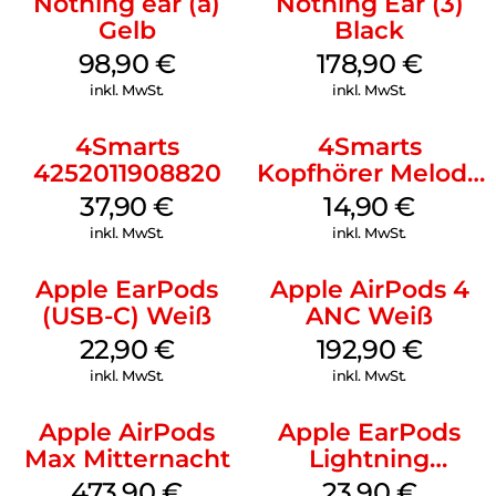
Nothing ear (a)
Nothing Ear (3)
Gelb
Black
98,90
€
178,90
€
inkl. MwSt.
inkl. MwSt.
4Smarts
4Smarts
4252011908820
Kopfhörer Melody
Digital USB-C
37,90
€
14,90
€
Weiß
inkl. MwSt.
inkl. MwSt.
Apple EarPods
Apple AirPods 4
(USB-C) Weiß
ANC Weiß
22,90
€
192,90
€
inkl. MwSt.
inkl. MwSt.
Apple AirPods
Apple EarPods
Max Mitternacht
Lightning
Anschluss Weiß
473,90
€
23,90
€