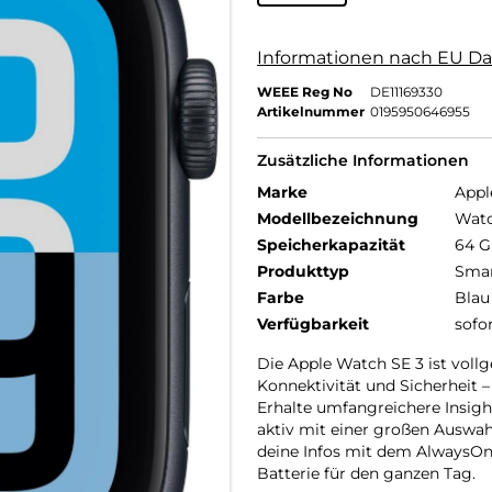
Informationen nach EU Da
WEEE Reg No
DE11169330
Artikelnummer
0195950646955
Zusätzliche Informationen
Marke
Appl
Modellbezeichnung
Watc
Speicherkapazität
64 
Produkttyp
Smar
Farbe
Blau
Verfügbarkeit
sofo
Die Apple Watch SE 3 ist vollg
Konnektivität und Sicherheit –
Erhalte umfangreichere Insight
aktiv mit einer großen Auswah
deine Infos mit dem AlwaysOn
Batterie für den ganzen Tag.