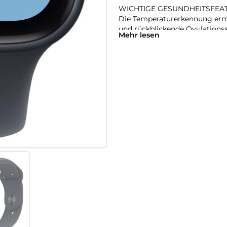
WICHTIGE GESUNDHEITSFEA
Die Temperaturerkennung ermö
und rückblickende Ovulations
Mehr lesen
einen täglichen Schlafindex, M
benachrichtigen lassen, wenn
oder einen unregelmäßigen H
RICHTIG GUTE BATTERIELAUFZ
Mit 18 Stunden Batterielaufz
lädst doppelt so schnell wie b
Batterie bis zu 8 Stunden lang
ALWAYS-ON DISPLAY.
Jetzt siehst du die Uhrzeit un
Display zu aktivieren.
STARK FÜR DEINE FITNESS.
Die SE 3 gibt dir unzählige Mö
Messwerten in Echtzeit erreichs
BLEIB UNTERWEGS IN VERBI
Sende eine Textnachricht, ruf
den Notruf – alles ohne dein 