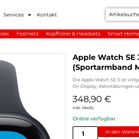
Services
Kontakt
bles
Festnetz
Kopfhörer & Headsets
Smart Hom
Apple Watch SE 
(Sportarmband M
Die Apple Watch SE 3 ist voll
On Display, Aktivitätsringen 
348,90
€
inkl. MwSt.
Online verfügbar
In den Waren