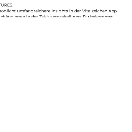
TURES.
glicht umfangreichere Insights in der Vitalzeichen App
schätzungen in der Zyklusprotokoll App. Du bekommst
itteilungen bei Schlafapnoe und kannst dich
 du eine ungewöhnlich hohe oder niedrige Herzfrequenz
erzrhythmus hast.
EIT.
eit für den ganzen Tag kannst du noch mehr machen. Du
ei der SE 27 und nach nur 15 Minuten laden hält die
.
d das Zifferblatt, ohne deine Hand zu heben, um das
glichkeiten, deine Trainings zu tracken. Und mit
t du deine Ziele schneller als je zuvor.
NDUNG.
 jemanden an, lade Musik und Podcasts und kontaktiere
iPhone. Und jetzt bist du mit schnellem 5G unterwegs