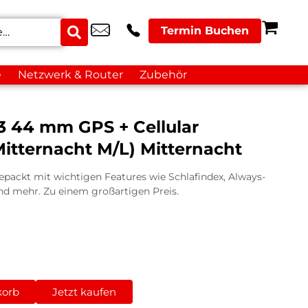
Termin Buchen
e
Netzwerk & Router
Zubehör
3 44 mm GPS + Cellular
itternacht M/L) Mitternacht
gepackt mit wichtigen Features wie Schlafindex, Always-
und mehr. Zu einem großartigen Preis.
korb
Jetzt kaufen