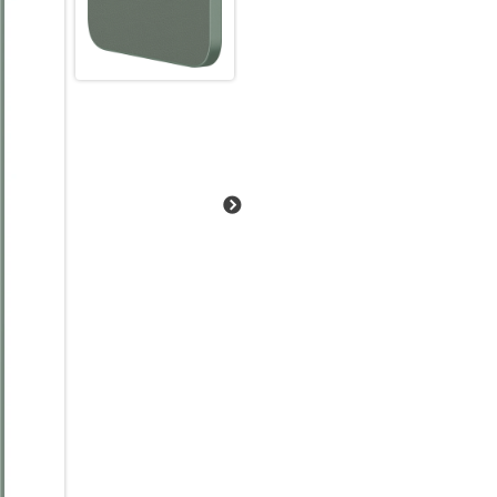
KI-Fotografie für mehr Kreativi
Die 50 MP AI-Hauptkamera mit
Tag und Nacht. Mit Funktionen
Raw Super Night Shot – für kl
Lightning-Fast Snapshot – bl
AI Magic Tools – Objekte vers
anpassen
Portrait Light & Magic Unblur 
Die 16 MP Frontkamera sorgt fü
Smarte Extras für ein besseres 
MyOS 14 (basierend auf Android 
DTS-Sound – kraftvoller Klang
Gesichts- und Fingerabdruck-
NFC (optional) – für mobiles 
3,5 mm Kopfhöreranschluss & U
Mit starkem Akku, großem Spe