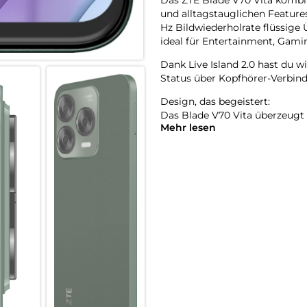
und alltagstauglichen Features
Hz Bildwiederholrate flüssige
ideal für Entertainment, Gami
Dank Live Island 2.0 hast du w
Status über Kopfhörer-Verbind
Design, das begeistert:
Das Blade V70 Vita überzeugt 
Mehr lesen
Beide Varianten sind nicht nur
widerstandsfähig gegen Abnu
Gehäuse liegt es angenehm in 
Power für deinen Alltag:
Ausgestattet mit einem Unisoc
zuverlässige Leistung und rei
14 GB Dynamic RAM (4 GB + 10
Videos, Apps und Dokumente 
flüssig parallel laufen zu lassen
Der 5000 mAh Akku liefert Ene
im Handumdrehen wieder einsa