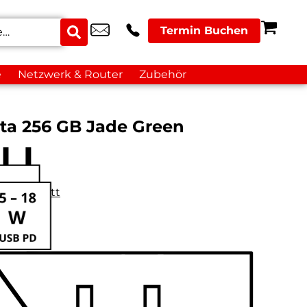
Termin Buchen
e
Netzwerk & Router
Zubehör
ita 256 GB Jade Green
datenblatt