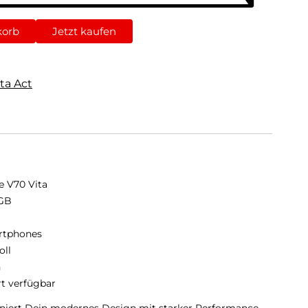
korb
Jetzt kaufen
ta Act
e V70 Vita
GB
B
rtphones
oll
n
rt verfügbar
niert Dein modernes Design mit starker Performance