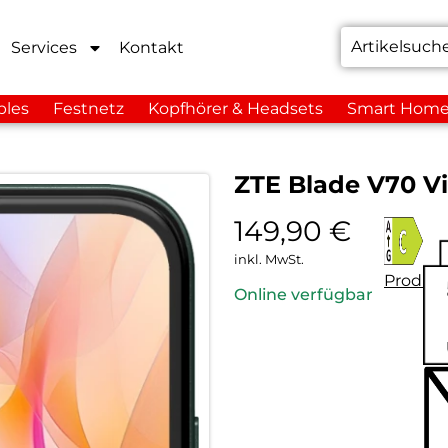
Services
Kontakt
bles
Festnetz
Kopfhörer & Headsets
Smart Hom
ZTE Blade V70 V
149,90
€
inkl. MwSt.
Produkt
Online verfügbar