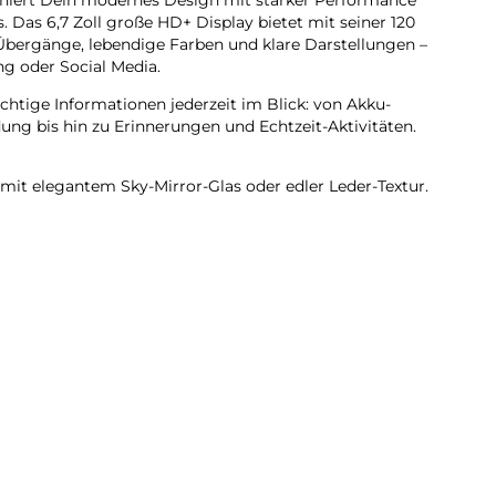
. Das 6,7 Zoll große HD+ Display bietet mit seiner 120
 Übergänge, lebendige Farben und klare Darstellungen –
ng oder Social Media.
ichtige Informationen jederzeit im Blick: von Akku-
ung bis hin zu Erinnerungen und Echtzeit-Aktivitäten.
mit elegantem Sky-Mirror-Glas oder edler Leder-Textur.
 optisch ein Highlight, sondern auch robust und
tzung.Mit seinem flachen Rahmen und schlanken
der Hand und wirkt gleichzeitig modern und stilvoll.
 T606 Octa-Core Prozessor sorgt das Blade V70 Vita für
bungsloses Multitasking.Dank 256 GB Speicher und bis zu
 GB Memory Fusion) hast du genügend Platz für Fotos,
– und gleichzeitig die Power, mehrere Anwendungen
.
rgie für den ganzen Tag und ist mit 22,5 W Schnellladen
tzbereit.