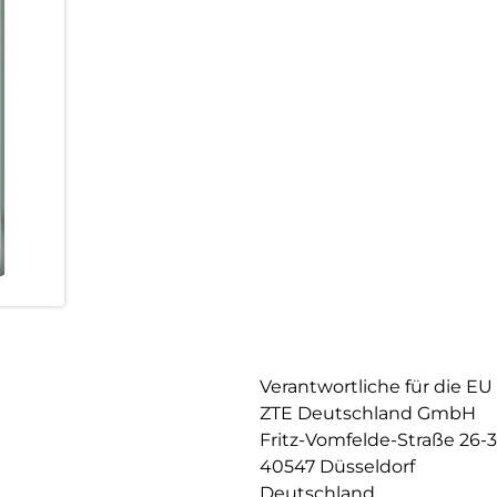
das ZTE Blade V70 Vita die pe
alle, die mehr von ihrem Smar
Verantwortliche für die EU
ZTE Deutschland GmbH
Fritz-Vomfelde-Straße 26-
40547 Düsseldorf
Deutschland