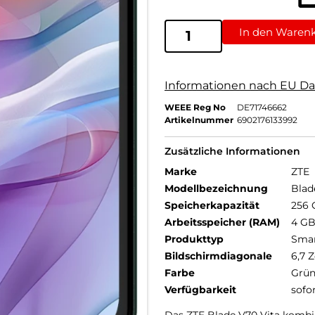
In den Waren
Informationen nach EU Da
WEEE Reg No
DE71746662
Artikelnummer
6902176133992
Zusätzliche Informationen
Marke
ZTE
Modellbezeichnung
Blad
Speicherkapazität
256 
Arbeitsspeicher (RAM)
4 G
Produkttyp
Sma
Bildschirmdiagonale
6,7 Z
Farbe
Grü
Verfügbarkeit
sofo
Das ZTE Blade V70 Vita kombi