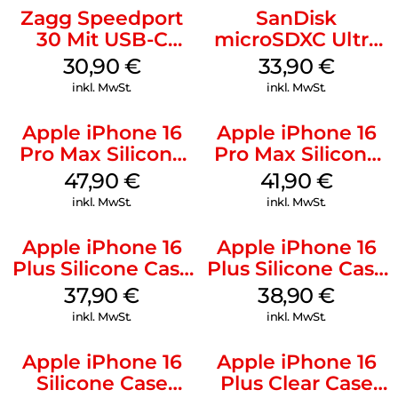
Zagg Speedport
SanDisk
30 Mit USB-C
microSDXC Ultra
Kabel Weiß
128 GB + Adapter
30,90
€
33,90
€
Mobile
inkl. MwSt.
inkl. MwSt.
Apple iPhone 16
Apple iPhone 16
Pro Max Silicone
Pro Max Silicone
Case MagSafe
Case MagSafe
47,90
€
41,90
€
Black
Ultramarine
inkl. MwSt.
inkl. MwSt.
Apple iPhone 16
Apple iPhone 16
Plus Silicone Case
Plus Silicone Case
MagSafe Lake
MagSafe Denim
37,90
€
38,90
€
Green
inkl. MwSt.
inkl. MwSt.
Apple iPhone 16
Apple iPhone 16
Silicone Case
Plus Clear Case