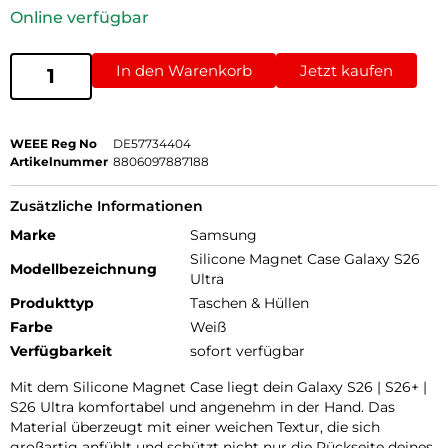
Online verfügbar
In den Warenkorb
Jetzt kaufen
WEEE Reg No
DE57734404
Artikelnummer
8806097887188
Zusätzliche Informationen
Marke
Samsung
Silicone Magnet Case Galaxy S26
Modellbezeichnung
Ultra
Produkttyp
Taschen & Hüllen
Farbe
Weiß
Verfügbarkeit
sofort verfügbar
Mit dem Silicone Magnet Case liegt dein Galaxy S26 | S26+ |
S26 Ultra komfortabel und angenehm in der Hand. Das
Material überzeugt mit einer weichen Textur, die sich
großartig anfühlt und schützt nicht nur die Rückseite deines