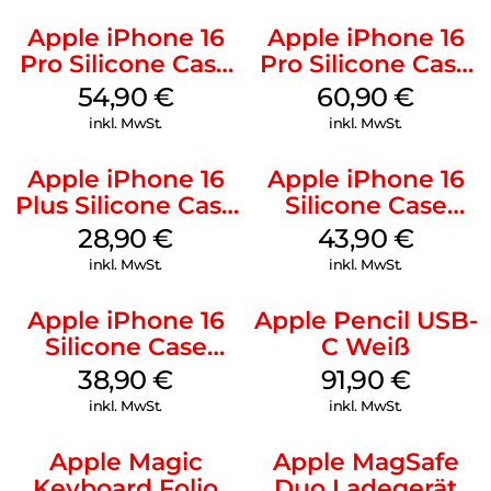
Apple iPhone 16
Apple iPhone 16
Pro Silicone Case
Pro Silicone Case
MagSafe Black
MagSafe Stone
54,90
€
60,90
€
Gray
inkl. MwSt.
inkl. MwSt.
Apple iPhone 16
Apple iPhone 16
Plus Silicone Case
Silicone Case
MagSafe Black
MagSafe Plum
28,90
€
43,90
€
inkl. MwSt.
inkl. MwSt.
Apple iPhone 16
Apple Pencil USB-
Silicone Case
C Weiß
MagSafe
38,90
€
91,90
€
Ultramarine
inkl. MwSt.
inkl. MwSt.
Apple Magic
Apple MagSafe
Keyboard Folio
Duo Ladegerät