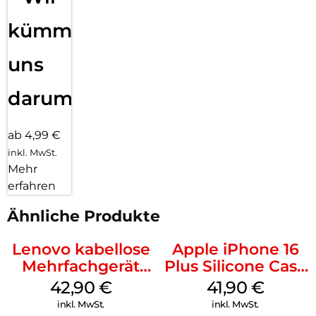
kümmern
uns
darum!
ab 4,99 €
inkl. MwSt.
Mehr
erfahren
Ähnliche Produkte
Lenovo kabellose
Apple iPhone 16
Mehrfachgerät
Plus Silicone Case
Luna Grey
MagSafe Stone
42,90
€
41,90
€
Gray
inkl. MwSt.
inkl. MwSt.