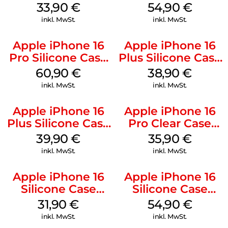
MagSafe Lake
MagSafe Black
33,90
€
54,90
€
Green
inkl. MwSt.
inkl. MwSt.
Apple iPhone 16
Apple iPhone 16
Pro Silicone Case
Plus Silicone Case
MagSafe Stone
MagSafe Denim
60,90
€
38,90
€
Gray
inkl. MwSt.
inkl. MwSt.
Apple iPhone 16
Apple iPhone 16
Plus Silicone Case
Pro Clear Case
MagSafe Plum
MagSafe
39,90
€
35,90
€
Transparent
inkl. MwSt.
inkl. MwSt.
Apple iPhone 16
Apple iPhone 16
Silicone Case
Silicone Case
MagSafe Fuchsia
MagSafe Lake
31,90
€
54,90
€
Green
inkl. MwSt.
inkl. MwSt.