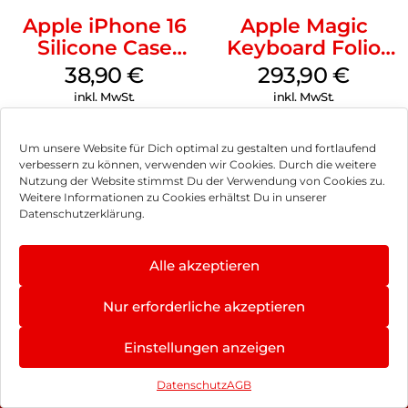
Apple iPhone 16
Apple Magic
Silicone Case
Keyboard Folio
MagSafe
iPad 10.9″ (10.Gen.)
38,90
€
293,90
€
Ultramarine
Weiß
inkl. MwSt.
inkl. MwSt.
Um unsere Website für Dich optimal zu gestalten und fortlaufend
verbessern zu können, verwenden wir Cookies. Durch die weitere
Nutzung der Website stimmst Du der Verwendung von Cookies zu.
Impressum
Weitere Informationen zu Cookies erhältst Du in unserer
Datenschutzerklärung.
AGB
Datenschutz
Alle akzeptieren
Vertrag widerrufen
Nur erforderliche akzeptieren
Hinweis zur Batterieentsorgung
Einstellungen anzeigen
Newsletter
Datenschutz
AGB
©
2026
, Brodos AG – All Rights Reserved.