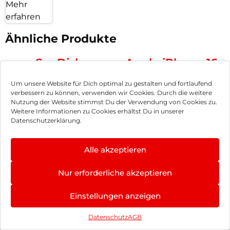
Mehr
erfahren
Ähnliche Produkte
SanDisk
Apple iPhone 16
microSDXC Ultra
Pro Silicone Case
Um unsere Website für Dich optimal zu gestalten und fortlaufend
128 GB + Adapter
MagSafe Stone
36,90
€
60,90
€
verbessern zu können, verwenden wir Cookies. Durch die weitere
Mobile
Gray
Nutzung der Website stimmst Du der Verwendung von Cookies zu.
inkl. MwSt.
inkl. MwSt.
Weitere Informationen zu Cookies erhältst Du in unserer
Datenschutzerklärung.
Apple iPhone 16
Apple iPhone 16
Pro Silicone Case
Pro Max Silicone
Alle akzeptieren
MagSafe Denim
Case MagSafe
47,90
€
55,90
€
Stone Gray
inkl. MwSt.
inkl. MwSt.
Nur erforderliche akzeptieren
Apple iPhone 16
Apple iPhone 16
Einstellungen anzeigen
Silicone Case
Silicone Case
Datenschutz
AGB
MagSafe Fuchsia
MagSafe Lake
31,90
€
54,90
€