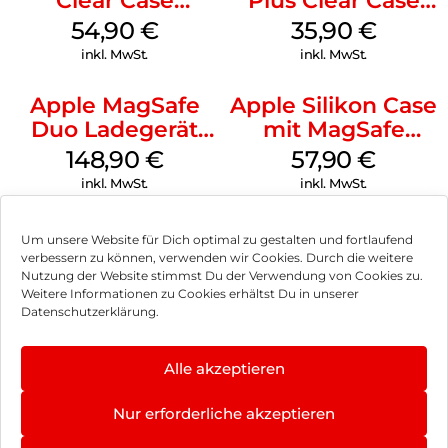
Clear Case
Plus Clear Case
MagSafe
MagSafe
54,90
€
35,90
€
Transparent
Transparent
inkl. MwSt.
inkl. MwSt.
Apple MagSafe
Apple Silikon Case
Duo Ladegerät
mit MagSafe
Weiß
iPhone 14 Pro
148,90
€
57,90
€
(PRODUCT)RED
inkl. MwSt.
inkl. MwSt.
Um unsere Website für Dich optimal zu gestalten und fortlaufend
verbessern zu können, verwenden wir Cookies. Durch die weitere
Nutzung der Website stimmst Du der Verwendung von Cookies zu.
Impressum
Weitere Informationen zu Cookies erhältst Du in unserer
Datenschutzerklärung.
AGB
Datenschutz
Alle akzeptieren
Können wir Dir behilflich sein?
Vertrag widerrufen
Nur erforderliche akzeptieren
Hinweis zur Batterieentsorgung