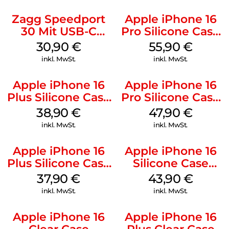
Zagg Speedport
Apple iPhone 16
30 Mit USB-C
Pro Silicone Case
Kabel Weiß
MagSafe Stone
30,90
€
55,90
€
Gray
inkl. MwSt.
inkl. MwSt.
Apple iPhone 16
Apple iPhone 16
Plus Silicone Case
Pro Silicone Case
MagSafe Denim
MagSafe Denim
38,90
€
47,90
€
inkl. MwSt.
inkl. MwSt.
Apple iPhone 16
Apple iPhone 16
Plus Silicone Case
Silicone Case
MagSafe Lake
MagSafe Plum
37,90
€
43,90
€
Green
inkl. MwSt.
inkl. MwSt.
Apple iPhone 16
Apple iPhone 16