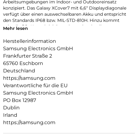
Arbeitsumgebungen im Indoor- und Outdooreinsatz
konzipiert. Das Galaxy XCover7 mit 6,6“ Displaydiagonale
verfügt über einen auswechselbaren Akku und entspricht
den Standards IP68 bzw. MIL-STD-810H. Hinzu kommt
schnelle 5G -Konnektivität, sodass mit schnellen
Mehr lesen
Verbindungsgeschwindigkeiten gearbeitet werden kann.
Eine programmierbare Tastet bietet Schnellzugriff auf häufig
Herstellerinformation
verwendete Funktionen wie z.B. Push-to-Talk. Damit lässt
Samsung Electronics GmbH
sich das Gerät praktisch in den Arbeitsalltag einbinden. Mit
Frankfurter Straße 2
der Integration von Knox Vault und regelmäßigen
65760 Eschborn
Sicherheitsupdates sind die neuen Geräte zudem auf hohe
Sicherheit und Langlebigkeit ausgerichtet. Die Enterprise
Deutschland
Edition bietet zudem eine Verlängerung der
https://samsung.com
Herstellergarantie auf insgesamt drei Jahre sowie ein Jahr
Verantwortliche für die EU
Zugang zur Knox Suite für eine professionelle
Samsung Electronics GmbH
Geräteverwaltung im Unternehmensumfeld.
PO Box 12987
Robust und widerstandsfähig:
Dublin
Irland
Vom Gehäuse bis zum Glas ist das Galaxy XCover7 von
Grund auf auf Langlebigkeit ausgelegt. Es ist IP68 zertifiziert,
https://samsung.com
sturzsicher und verfügt über ein starkes Glas, das das Display
abdeckt, um eine robuste Haltbarkeit zu ermöglichen. Das