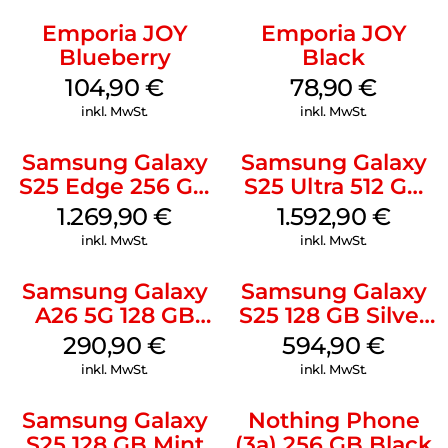
Emporia JOY
Emporia JOY
Blueberry
Black
104,90
€
78,90
€
inkl. MwSt.
inkl. MwSt.
Samsung Galaxy
Samsung Galaxy
S25 Edge 256 GB
S25 Ultra 512 GB
Titanium Silver
Titanium
1.269,90
€
1.592,90
€
Whitesilver
inkl. MwSt.
inkl. MwSt.
Samsung Galaxy
Samsung Galaxy
A26 5G 128 GB
S25 128 GB Silver
White
Shadow
290,90
€
594,90
€
inkl. MwSt.
inkl. MwSt.
Samsung Galaxy
Nothing Phone
S25 128 GB Mint
(3a) 256 GB Black