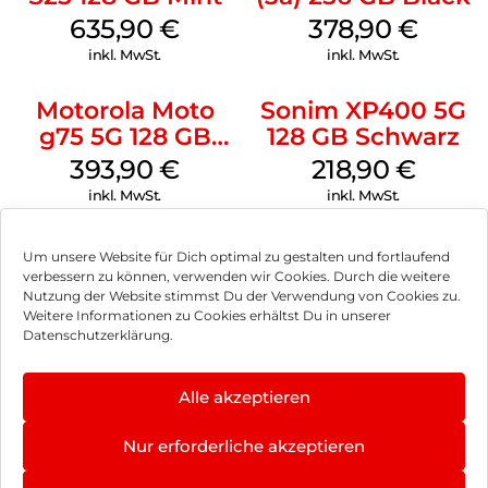
635,90
€
378,90
€
inkl. MwSt.
inkl. MwSt.
Motorola Moto
Sonim XP400 5G
g75 5G 128 GB
128 GB Schwarz
Charcoal Gray
393,90
€
218,90
€
inkl. MwSt.
inkl. MwSt.
Um unsere Website für Dich optimal zu gestalten und fortlaufend
verbessern zu können, verwenden wir Cookies. Durch die weitere
Nutzung der Website stimmst Du der Verwendung von Cookies zu.
Impressum
Weitere Informationen zu Cookies erhältst Du in unserer
Datenschutzerklärung.
AGB
Datenschutz
Alle akzeptieren
Können wir Dir behilflich sein?
Vertrag widerrufen
Nur erforderliche akzeptieren
Hinweis zur Batterieentsorgung