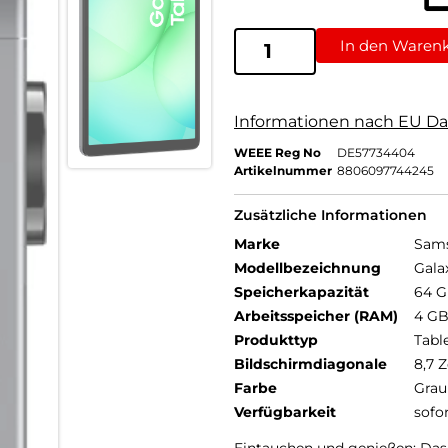
In den Waren
Informationen nach EU Da
WEEE Reg No
DE57734404
Artikelnummer
8806097744245
Zusätzliche Informationen
Marke
Sam
Modellbezeichnung
Gala
Speicherkapazität
64 
Arbeitsspeicher (RAM)
4 G
Produkttyp
Tabl
Bildschirmdiagonale
8,7 Z
Farbe
Grau
Verfügbarkeit
sofo
Eintauchen und genießen: Das 