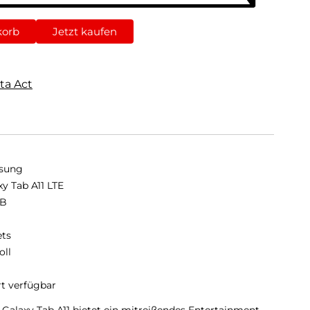
korb
Jetzt kaufen
ta Act
sung
xy Tab A11 LTE
GB
B
ets
oll
rt verfügbar
Galaxy Tab A11 bietet ein mitreißendes Entertainment-