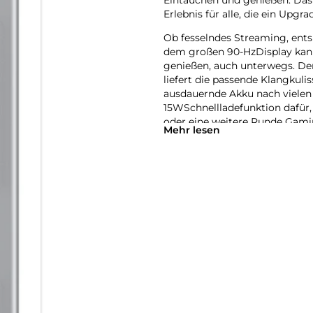
Erlebnis für alle, die ein Up
Ob fesselndes Streaming, ent
dem großen 90-HzDisplay kanns
genießen, auch unterwegs. D
liefert die passende Klangkuli
ausdauernde Akku nach vielen 
15WSchnellladefunktion dafür,
oder eine weitere Runde Gamin
Mehr lesen
Doch das Galaxy Tab A11 kann 
AI-Funktionen direkt griffbere
organisiere deinen Alltag – 
müssen. Mit Samsung Notes kann
strukturieren und jederzeit wie
Samsung Galaxy Ecosystem, da
können. Entdecke mit dem Gala
Entertainment, Produktivität 
Performance, die Schritt hält:
Ob Surfen im Internet, Serien
macht vieles von dem mit, was
dass Apps flüssig laufen und d