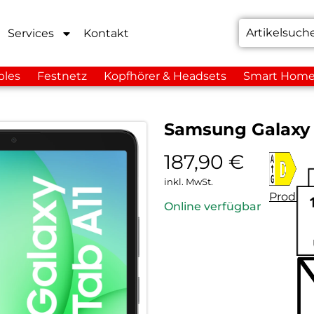
Services
Kontakt
bles
Festnetz
Kopfhörer & Headsets
Smart Hom
Samsung Galaxy 
187,90
€
inkl. MwSt.
Produkt
Online verfügbar