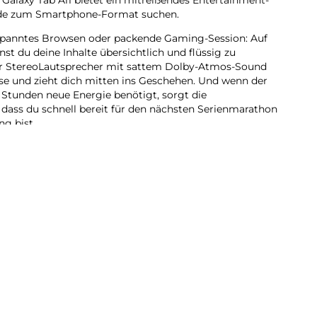
grade zum Smartphone-Format suchen.
spanntes Browsen oder packende Gaming-Session: Auf
t du deine Inhalte übersichtlich und flüssig zu
er StereoLautsprecher mit sattem Dolby-Atmos-Sound
sse und zieht dich mitten ins Geschehen. Und wenn der
Stunden neue Energie benötigt, sorgt die
 dass du schnell bereit für den nächsten Serienmarathon
g bist.
mehr als unterhalten: Mit Google Gemini hast du smarte
it. Erledige Aufgaben, finde Informationen und
bequem und ohne ständigzwischen Apps wechseln zu
st du zudem alles, was dir gerade einfällt, notieren,
der abrufen. Integriere dein Galaxy Tab A11 auch in dein
mit all deine Galaxy Geräte nahtlos zusammenarbeiten
xy Tab A11 einen Allrounder für deinen Tag, der
und smarte Unterstützung in einem Gerät vereint.
marathon oder Gaming-Session: Das Galaxy Tab A11
 du gerade vorhast. Der starke Prozessor sorgt dafür,
ein Multitasking reibungslos funktioniert. So kannst du