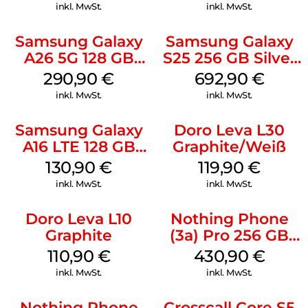
inkl. MwSt.
inkl. MwSt.
Samsung Galaxy
Samsung Galaxy
A26 5G 128 GB
S25 256 GB Silver
Mint
Shadow
290,90
€
692,90
€
inkl. MwSt.
inkl. MwSt.
Samsung Galaxy
Doro Leva L30
A16 LTE 128 GB
Graphite/Weiß
Black
130,90
€
119,90
€
inkl. MwSt.
inkl. MwSt.
Doro Leva L10
Nothing Phone
Graphite
(3a) Pro 256 GB
Grey
110,90
€
430,90
€
inkl. MwSt.
inkl. MwSt.
Nothing Phone
Crosscall Core S5