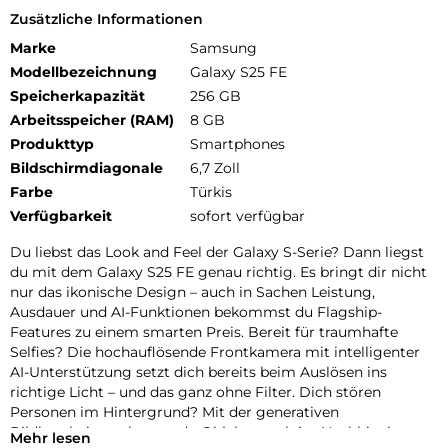
Zusätzliche Informationen
Marke
Samsung
Modellbezeichnung
Galaxy S25 FE
Speicherkapazität
256 GB
Arbeitsspeicher (RAM)
8 GB
Produkttyp
Smartphones
Bildschirmdiagonale
6,7 Zoll
Farbe
Türkis
Verfügbarkeit
sofort verfügbar
Du liebst das Look and Feel der Galaxy S-Serie? Dann liegst
du mit dem Galaxy S25 FE genau richtig. Es bringt dir nicht
nur das ikonische Design – auch in Sachen Leistung,
Ausdauer und AI-Funktionen bekommst du Flagship-
Features zu einem smarten Preis. Bereit für traumhafte
Selfies? Die hochauflösende Frontkamera mit intelligenter
AI-Unterstützung setzt dich bereits beim Auslösen ins
richtige Licht – und das ganz ohne Filter. Dich stören
Personen im Hintergrund? Mit der generativen
Bildbearbeitung kannst du Objekte auch im Nachhinein
Mehr lesen