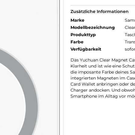
Zusätzliche Informationen
Marke
Sam
Modellbezeichnung
Clea
Produkttyp
Tasc
Farbe
Tran
Verfügbarkeit
sofo
Das Yuchuan Clear Magnet Case
Klarheit und ist wie eine Schu
die imposante Farbe deines S
integrierten Magneten im Case
Card Wallet anbringen oder d
Charger andocken. Und obwohl 
Smartphone im Alltag vor mög