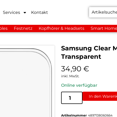
Services
Kontakt
bles
Festnetz
Kopfhörer & Headsets
Smart Hom
Samsung Clear M
Transparent
34,90
€
inkl. MwSt.
Online verfügbar
In den Waren
Artikelnummer
4897138060664