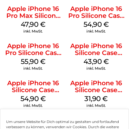
Apple iPhone 16
Apple iPhone 16
Pro Max Silicone
Pro Silicone Case
Case MagSafe
MagSafe Black
47,90
€
54,90
€
Black
inkl. MwSt.
inkl. MwSt.
Apple iPhone 16
Apple iPhone 16
Pro Silicone Case
Silicone Case
MagSafe Stone
MagSafe Plum
55,90
€
43,90
€
Gray
inkl. MwSt.
inkl. MwSt.
Apple iPhone 16
Apple iPhone 16
Silicone Case
Silicone Case
MagSafe Black
MagSafe Fuchsia
54,90
€
31,90
€
inkl. MwSt.
inkl. MwSt.
Um unsere Website für Dich optimal zu gestalten und fortlaufend
verbessern zu können, verwenden wir Cookies. Durch die weitere