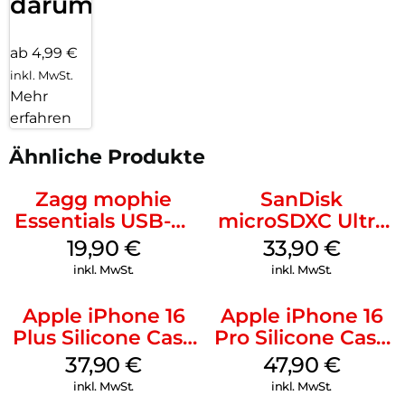
darum!
ab 4,99 €
inkl. MwSt.
Mehr
erfahren
Ähnliche Produkte
Zagg mophie
SanDisk
Essentials USB-C-
microSDXC Ultra
20W Charger PD
128 GB + Adapter
19,90
€
33,90
€
Weiß
Mobile
inkl. MwSt.
inkl. MwSt.
Apple iPhone 16
Apple iPhone 16
Plus Silicone Case
Pro Silicone Case
MagSafe Lake
MagSafe Denim
37,90
€
47,90
€
Green
inkl. MwSt.
inkl. MwSt.