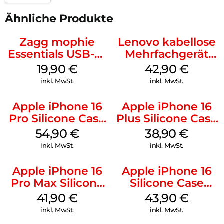
Ähnliche Produkte
Zagg mophie
Lenovo kabellose
Essentials USB-C-
Mehrfachgerät
20W Charger PD
Luna Grey
19,90
€
42,90
€
Weiß
inkl. MwSt.
inkl. MwSt.
Apple iPhone 16
Apple iPhone 16
Pro Silicone Case
Plus Silicone Case
MagSafe Black
MagSafe Denim
54,90
€
38,90
€
inkl. MwSt.
inkl. MwSt.
Apple iPhone 16
Apple iPhone 16
Pro Max Silicone
Silicone Case
Case MagSafe
MagSafe Plum
41,90
€
43,90
€
Ultramarine
inkl. MwSt.
inkl. MwSt.