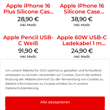
Apple iPhone 16
Apple iPhone 16
Plus Silicone Case
Silicone Case
MagSafe Black
MagSafe
28,90
€
38,90
€
Ultramarine
inkl. MwSt.
inkl. MwSt.
Apple Pencil USB-
Apple 60W USB-C
C Weiß
Ladekabel 1 m
Weiß
91,90
€
24,90
€
inkl. MwSt.
inkl. MwSt.
Um unsere Website für Dich optimal zu gestalten und fortlaufend
verbessern zu können, verwenden wir Cookies. Durch die weitere
Nutzung der Website stimmst Du der Verwendung von Cookies zu.
Impressum
Weitere Informationen zu Cookies erhältst Du in unserer
Datenschutzerklärung.
AGB
Datenschutz
Alle akzeptieren