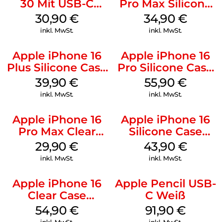
30 Mit USB-C
Pro Max Silicone
Kabel Weiß
Case MagSafe
30,90
€
34,90
€
Denim
inkl. MwSt.
inkl. MwSt.
Apple iPhone 16
Apple iPhone 16
Plus Silicone Case
Pro Silicone Case
MagSafe Plum
MagSafe Stone
39,90
€
55,90
€
Gray
inkl. MwSt.
inkl. MwSt.
Apple iPhone 16
Apple iPhone 16
Pro Max Clear
Silicone Case
Case MagSafe
MagSafe Plum
29,90
€
43,90
€
Transparent
inkl. MwSt.
inkl. MwSt.
Apple iPhone 16
Apple Pencil USB-
Clear Case
C Weiß
MagSafe
54,90
€
91,90
€
Transparent