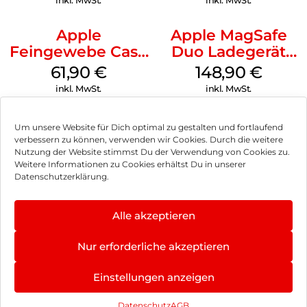
inkl. MwSt.
inkl. MwSt.
Apple
Apple MagSafe
Feingewebe Case
Duo Ladegerät
iPhone 15 Pro
Weiß
61,90
€
148,90
€
MagSafe Schwarz
inkl. MwSt.
inkl. MwSt.
Um unsere Website für Dich optimal zu gestalten und fortlaufend
verbessern zu können, verwenden wir Cookies. Durch die weitere
Nutzung der Website stimmst Du der Verwendung von Cookies zu.
Impressum
Weitere Informationen zu Cookies erhältst Du in unserer
Datenschutzerklärung.
AGB
Datenschutz
Alle akzeptieren
Vertrag widerrufen
Nur erforderliche akzeptieren
Hinweis zur Batterieentsorgung
Einstellungen anzeigen
Newsletter
Datenschutz
AGB