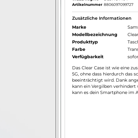
Artikelnummer
8806097099727
Zusätzliche Informationen
Marke
Sam
Modellbezeichnung
Clea
Produkttyp
Tasc
Farbe
Tran
Verfügbarkeit
sofo
Das Clear Case ist wie eine zu
5G, ohne dass hierdurch das s
beeinträchtigt wird. Dank ang
kann ein Vergilben verhindert
kann es dein Smartphone im A