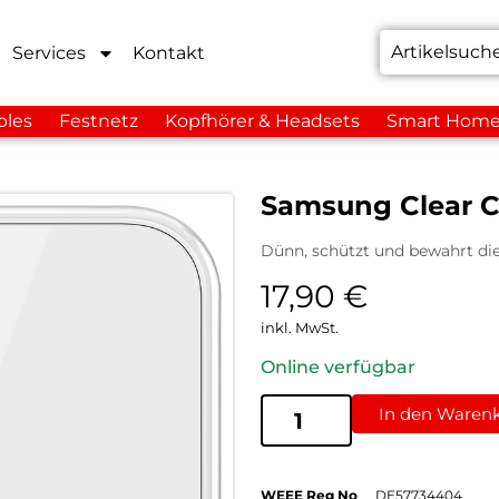
Services
Kontakt
bles
Festnetz
Kopfhörer & Headsets
Smart Hom
Samsung Clear C
Dünn, schützt und bewahrt di
17,90
€
inkl. MwSt.
Online verfügbar
In den Waren
WEEE Reg No
DE57734404