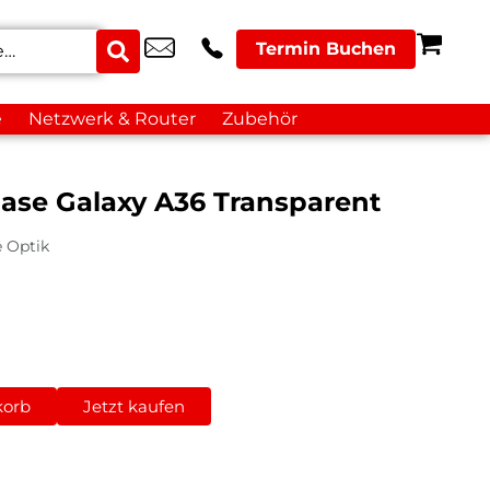
Termin Buchen
e
Netzwerk & Router
Zubehör
ase Galaxy A36 Transparent
e Optik
korb
Jetzt kaufen