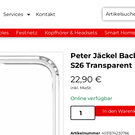
Services
Kontakt
bles
Festnetz
Kopfhörer & Headsets
Smart Hom
Peter Jäckel Bac
S26 Transparent
22,90
€
inkl. MwSt.
Online verfügbar
In den Waren
Artikelnummer
4031574230766