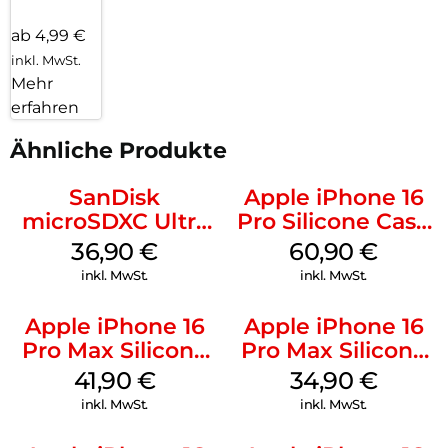
ab 4,99 €
inkl. MwSt.
Mehr
erfahren
Ähnliche Produkte
SanDisk
Apple iPhone 16
microSDXC Ultra
Pro Silicone Case
128 GB + Adapter
MagSafe Stone
36,90
€
60,90
€
Mobile
Gray
inkl. MwSt.
inkl. MwSt.
Apple iPhone 16
Apple iPhone 16
Pro Max Silicone
Pro Max Silicone
Case MagSafe
Case MagSafe
41,90
€
34,90
€
Ultramarine
Denim
inkl. MwSt.
inkl. MwSt.