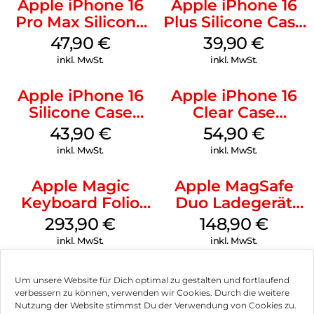
Apple iPhone 16
Apple iPhone 16
Pro Max Silicone
Plus Silicone Case
Case MagSafe
MagSafe Plum
47,90
€
39,90
€
Black
inkl. MwSt.
inkl. MwSt.
Apple iPhone 16
Apple iPhone 16
Silicone Case
Clear Case
MagSafe Plum
MagSafe
43,90
€
54,90
€
Transparent
inkl. MwSt.
inkl. MwSt.
Apple Magic
Apple MagSafe
Keyboard Folio
Duo Ladegerät
iPad 10.9″ (10.Gen.)
Weiß
293,90
€
148,90
€
Weiß
inkl. MwSt.
inkl. MwSt.
Um unsere Website für Dich optimal zu gestalten und fortlaufend
verbessern zu können, verwenden wir Cookies. Durch die weitere
Nutzung der Website stimmst Du der Verwendung von Cookies zu.