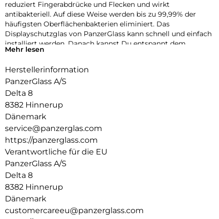
reduziert Fingerabdrücke und Flecken und wirkt
antibakteriell. Auf diese Weise werden bis zu 99,99% der
häufigsten Oberflächenbakterien eliminiert. Das
Displayschutzglas von PanzerGlass kann schnell und einfach
installiert werden. Danach kannst Du entspannt dem
Mehr lesen
sicheren Schutz vertrauen, selbst wenn das Smartphone
einmal auf harten Boden fällt.
Herstellerinformation
Das Edge-to-Edge-Displayschutzglas deckt die gesamte
PanzerGlass A/S
Oberfläche Deines Displays ab, lässt aber genug Platz für
Delta 8
eine Schutzhülle.
8382 Hinnerup
Dänemark
service@panzerglas.com
https://panzerglass.com
Verantwortliche für die EU
PanzerGlass A/S
Delta 8
8382 Hinnerup
Dänemark
customercareeu@panzerglass.com