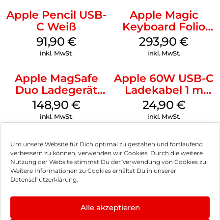
Apple Pencil USB-
Apple Magic
C Weiß
Keyboard Folio
iPad 10.9″ (10.Gen.)
91,90
€
293,90
€
Weiß
inkl. MwSt.
inkl. MwSt.
Apple MagSafe
Apple 60W USB-C
Duo Ladegerät
Ladekabel 1 m
Weiß
Weiß
148,90
€
24,90
€
inkl. MwSt.
inkl. MwSt.
Um unsere Website für Dich optimal zu gestalten und fortlaufend
verbessern zu können, verwenden wir Cookies. Durch die weitere
Nutzung der Website stimmst Du der Verwendung von Cookies zu.
Impressum
Weitere Informationen zu Cookies erhältst Du in unserer
Datenschutzerklärung.
AGB
Datenschutz
Alle akzeptieren