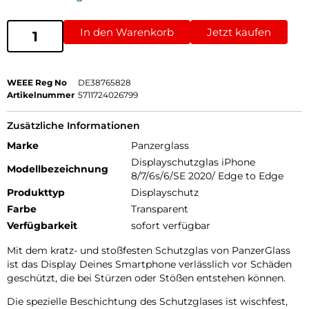
In den Warenkorb
Jetzt kaufen
WEEE Reg No
DE38765828
Artikelnummer
5711724026799
Zusätzliche Informationen
Marke
Panzerglass
Displayschutzglas iPhone
Modellbezeichnung
8/7/6s/6/SE 2020/ Edge to Edge
Produkttyp
Displayschutz
Farbe
Transparent
Verfügbarkeit
sofort verfügbar
Mit dem kratz- und stoßfesten Schutzglas von PanzerGlass
ist das Display Deines Smartphone verlässlich vor Schäden
geschützt, die bei Stürzen oder Stößen entstehen können.
Die spezielle Beschichtung des Schutzglases ist wischfest,