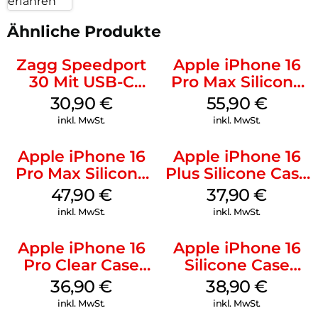
erfahren
Ähnliche Produkte
Zagg Speedport
Apple iPhone 16
30 Mit USB-C
Pro Max Silicone
Kabel Weiß
Case MagSafe
30,90
€
55,90
€
Stone Gray
inkl. MwSt.
inkl. MwSt.
Apple iPhone 16
Apple iPhone 16
Pro Max Silicone
Plus Silicone Case
Case MagSafe
MagSafe Lake
47,90
€
37,90
€
Black
Green
inkl. MwSt.
inkl. MwSt.
Apple iPhone 16
Apple iPhone 16
Pro Clear Case
Silicone Case
MagSafe
MagSafe
36,90
€
38,90
€
Transparent
Ultramarine
inkl. MwSt.
inkl. MwSt.