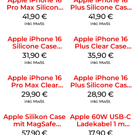
Apple iPhone 16
Apple iPhone 16
Pro Max Silicone
Plus Silicone Case
Case MagSafe
MagSafe Stone
41,90
€
41,90
€
Ultramarine
Gray
inkl. MwSt.
inkl. MwSt.
Apple iPhone 16
Apple iPhone 16
Silicone Case
Plus Clear Case
MagSafe Fuchsia
MagSafe
31,90
€
35,90
€
Transparent
inkl. MwSt.
inkl. MwSt.
Apple iPhone 16
Apple iPhone 16
Pro Max Clear
Plus Silicone Case
Case MagSafe
MagSafe Black
29,90
€
28,90
€
Transparent
inkl. MwSt.
inkl. MwSt.
Apple Silikon Case
Apple 60W USB-C
mit MagSafe
Ladekabel 1 m
iPhone 14 Pro
Weiß
57,90
€
17,90
€