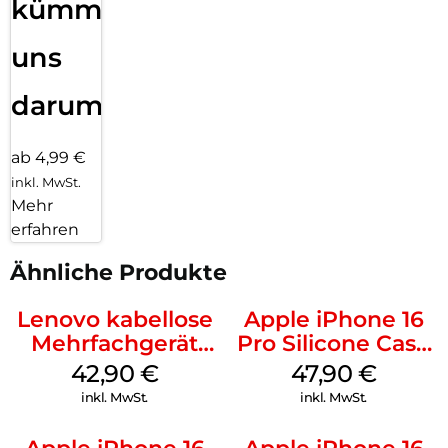
kümmern
uns
darum!
ab 4,99 €
inkl. MwSt.
Mehr
erfahren
Ähnliche Produkte
Lenovo kabellose
Apple iPhone 16
Mehrfachgerät
Pro Silicone Case
Luna Grey
MagSafe Denim
42,90
€
47,90
€
inkl. MwSt.
inkl. MwSt.