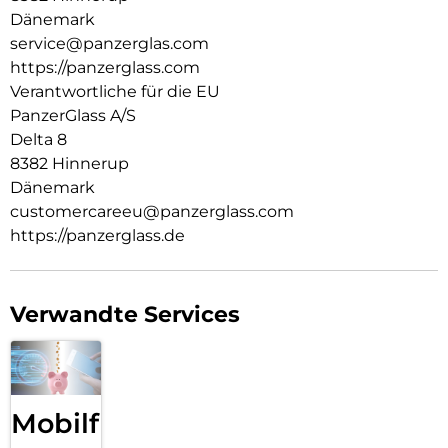
hergestellt und von Mode-, Kunst- und Musiktrends
Dänemark
beeinflusst wird. Wir kümmern uns um Menschen und die
service@panzerglas.com
Welt, in der wir leben. Wir legen Wert auf Nachhaltigkeit und
https://panzerglass.com
Selbstdarstellung. Wir kümmern uns um Technik und die
Verantwortliche für die EU
Lebensdauer von Technik. Verwandle dein Handy in ein
PanzerGlass A/S
stilvoll geschütztes Accessoire. Zeig der Welt, dass du dich
um sie sorgst.
Delta 8
8382 Hinnerup
Dänemark
customercareeu@panzerglass.com
https://panzerglass.de
Verwandte Services
Mobilfunk