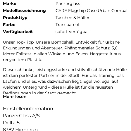
Marke
Panzerglass
Modellbezeichnung
CARE Flagship Case Urban Combat
Produkttyp
Taschen & Hüllen
Farbe
Transparent
Verfügbarkeit
sofort verfügbar
Unser Top-Tipp. Unsere Bombshell. Entwickelt für urbane
Erkundungen und Abenteuer. Phänomenaler Schutz. 3,6
Meter Falltest in allen Winkeln und Ecken. Hergestellt aus
recyceltem Plastik.
Diese schlanke, leistungsstarke und stilvoll schützende Hülle
ist dein perfekter Partner in der Stadt. Für das Training, das
Laufen und alles, was dazwischen liegt. Egal wo, egal auf
welchem Untergrund – diese Hülle ist für die rauesten
Bedingungen in der Stadt gemacht.
Mehr lesen
Außerdem bietet die Hülle einen verbesserten Kameraschutz,
Herstellerinformation
damit deine Selfies und Fotos nie in Gefahr sind.
PanzerGlass A/S
DARE TO CARE:
Delta 8
CARE ist eine verspielte, schützende internationale Tech- und
8382 Hinnerup
Lifestyle-Marke, die aus den hochwertigsten Materialien