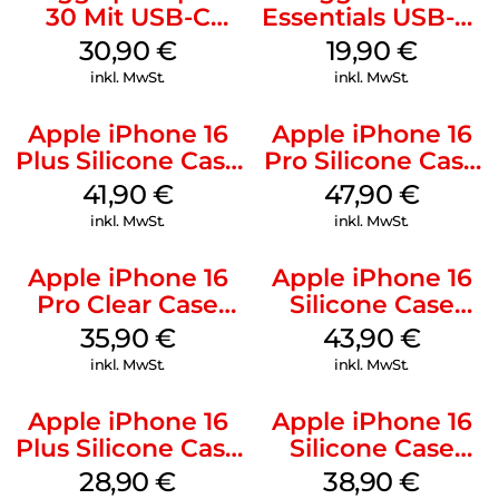
30 Mit USB-C
Essentials USB-C-
Kabel Weiß
20W Charger PD
30,90
€
19,90
€
Weiß
inkl. MwSt.
inkl. MwSt.
Apple iPhone 16
Apple iPhone 16
Plus Silicone Case
Pro Silicone Case
MagSafe Stone
MagSafe Denim
41,90
€
47,90
€
Gray
inkl. MwSt.
inkl. MwSt.
Apple iPhone 16
Apple iPhone 16
Pro Clear Case
Silicone Case
MagSafe
MagSafe Plum
35,90
€
43,90
€
Transparent
inkl. MwSt.
inkl. MwSt.
Apple iPhone 16
Apple iPhone 16
Plus Silicone Case
Silicone Case
MagSafe Black
MagSafe
28,90
€
38,90
€