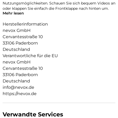
Nutzungsmöglichkeiten. Schauen Sie sich bequem Videos an
oder klappen Sie einfach die Frontklappe nach hinten um.
Mehr lesen
Durch die 2 unsichtbar integrierten Magneten wird die
Bedienung kinderleicht und die Schutzhülle öffnet sich nicht
Herstellerinformation
ungewollt.
nevox GmbH
Cervantesstraße 10
Beim Umklappen der Frontklappe wird diese ebenfalls durch
die Magneten auf der Rückseite fixiert,
33106 Paderborn
somit ist ein bequemes Telefonieren und Bedienen
Deutschland
sichergestellt.
Verantwortliche für die EU
Aussen Material: PU
nevox GmbH
Innen Material: PU
Cervantesstraße 10
Schutzhülle innen: TPU
33106 Paderborn
Deutschland
info@nevox.de
https://nevox.de
Verwandte Services