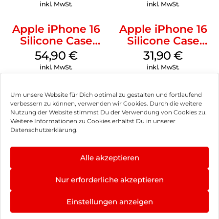
Ultramarine
inkl. MwSt.
inkl. MwSt.
Apple iPhone 16
Apple iPhone 16
Silicone Case
Silicone Case
MagSafe Lake
MagSafe Fuchsia
54,90
€
31,90
€
Green
inkl. MwSt.
inkl. MwSt.
Um unsere Website für Dich optimal zu gestalten und fortlaufend
verbessern zu können, verwenden wir Cookies. Durch die weitere
Nutzung der Website stimmst Du der Verwendung von Cookies zu.
Impressum
Weitere Informationen zu Cookies erhältst Du in unserer
Datenschutzerklärung.
AGB
Datenschutz
Alle akzeptieren
Vertrag widerrufen
Nur erforderliche akzeptieren
Hinweis zur Batterieentsorgung
Einstellungen anzeigen
Newsletter