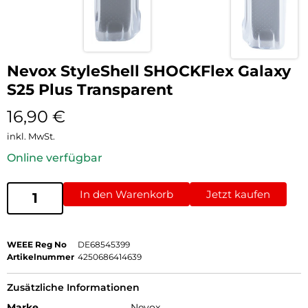
Nevox StyleShell SHOCKFlex Galaxy
S25 Plus Transparent
16,90
€
inkl. MwSt.
Online verfügbar
In den Warenkorb
Jetzt kaufen
WEEE Reg No
DE68545399
Artikelnummer
4250686414639
Zusätzliche Informationen
Marke
Nevox