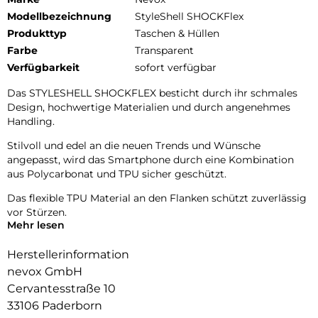
Modellbezeichnung
StyleShell SHOCKFlex
Produkttyp
Taschen & Hüllen
Farbe
Transparent
Verfügbarkeit
sofort verfügbar
Das STYLESHELL SHOCKFLEX besticht durch ihr schmales
Design, hochwertige Materialien und durch angenehmes
Handling.
Stilvoll und edel an die neuen Trends und Wünsche
angepasst, wird das Smartphone durch eine Kombination
aus Polycarbonat und TPU sicher geschützt.
Das flexible TPU Material an den Flanken schützt zuverlässig
vor Stürzen.
Mehr lesen
Das Display ist durch die seitlichen Flanken geschützt.
Herstellerinformation
Durch das verwendete Material ist diese komplett
nevox GmbH
Transparent und bringt jegliche Farbe des Smartphones,
Cervantesstraße 10
passend zur Geltung.
33106 Paderborn
Die Anschlüsse, Knöpfe und Kamera bleiben voll zugänglich.