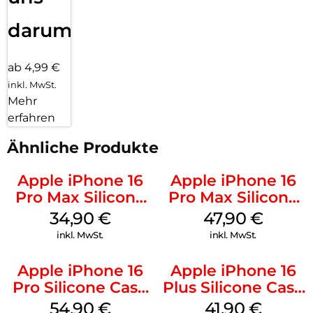
darum!
ab 4,99 €
inkl. MwSt.
Mehr
erfahren
Ähnliche Produkte
Apple iPhone 16
Apple iPhone 16
Pro Max Silicone
Pro Max Silicone
Case MagSafe
Case MagSafe
34,90
€
47,90
€
Denim
Black
inkl. MwSt.
inkl. MwSt.
Apple iPhone 16
Apple iPhone 16
Pro Silicone Case
Plus Silicone Case
MagSafe Black
MagSafe Stone
54,90
€
41,90
€