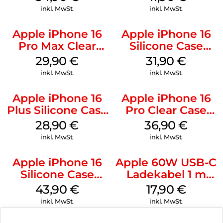
Gray
inkl. MwSt.
inkl. MwSt.
Apple iPhone 16
Apple iPhone 16
Pro Max Clear
Silicone Case
Case MagSafe
MagSafe Fuchsia
29,90
€
31,90
€
Transparent
inkl. MwSt.
inkl. MwSt.
Apple iPhone 16
Apple iPhone 16
Plus Silicone Case
Pro Clear Case
MagSafe Black
MagSafe
28,90
€
36,90
€
Transparent
inkl. MwSt.
inkl. MwSt.
Apple iPhone 16
Apple 60W USB-C
Silicone Case
Ladekabel 1 m
MagSafe Plum
Weiß
43,90
€
17,90
€
inkl. MwSt.
inkl. MwSt.