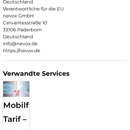
Deutschland
Hochwertiges Schmutzabweisendes Material und
Verantwortliche für die EU
Schockproof durch eingearbeitete Luftpolster in den Ecken.
nevox GmbH
Cervantesstraße 10
33106 Paderborn
Deutschland
info@nevox.de
https://nevox.de
Verwandte Services
Mobilfunk
Tarif –