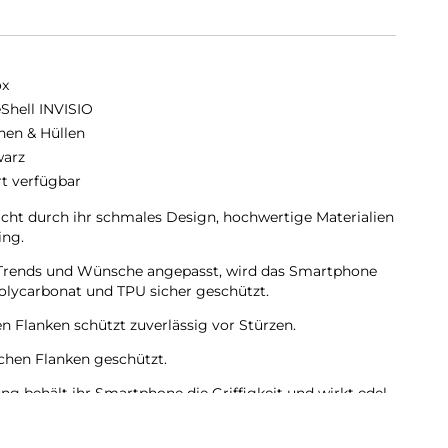
ox
eShell INVISIO
hen & Hüllen
arz
rt verfügbar
cht durch ihr schmales Design, hochwertige Materialien
ing.
en Trends und Wünsche angepasst, wird das Smartphone
olycarbonat und TPU sicher geschützt.
en Flanken schützt zuverlässig vor Stürzen.
lichen Flanken geschützt.
ng behält ihr Smartphone die Griffigkeit und wirkt edel.
mera bleiben voll zugänglich.