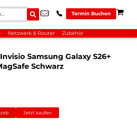
Termin Buchen
e
Netzwerk & Router
Zubehör
 Invisio Samsung Galaxy S26+
MagSafe Schwarz
korb
Jetzt kaufen