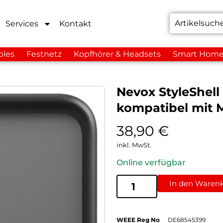
Services
Kontakt
bles
Festnetz
Kopfhörer & Headsets
Smart Hom
Nevox StyleShell
kompatibel mit 
38,90
€
inkl. MwSt.
Online verfügbar
In den Waren
WEEE Reg No
DE68545399