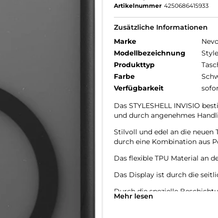
Artikelnummer
4250686415933
Zusätzliche Informationen
Marke
Nev
Modellbezeichnung
Styl
Produkttyp
Tasc
Farbe
Schw
Verfügbarkeit
sofo
Das STYLESHELL INVISIO besti
und durch angenehmes Handl
Stilvoll und edel an die neu
durch eine Kombination aus P
Das flexible TPU Material an d
Das Display ist durch die seit
Durch die spezielle Beschichtu
Mehr lesen
Die Anschlüsse, Knöpfe und Ka