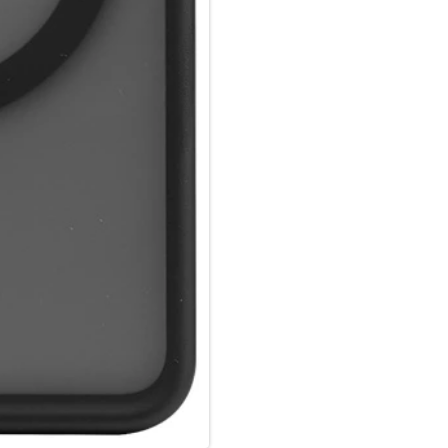
Hochwertiges Schmutzabweise
Luftpolster in den Ecken.