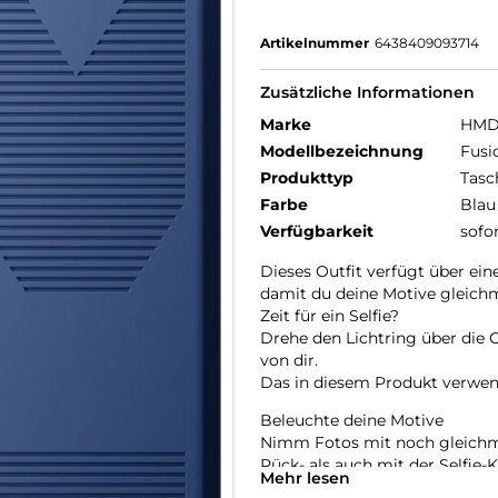
Artikelnummer
6438409093714
Zusätzliche Informationen
Marke
HM
Modellbezeichnung
Fusi
Produkttyp
Tasc
Farbe
Blau
Verfügbarkeit
sofo
Dieses Outfit verfügt über ein
damit du deine Motive gleich
Zeit für ein Selfie?
Drehe den Lichtring über die O
von dir.
Das in diesem Produkt verwend
Beleuchte deine Motive
Nimm Fotos mit noch gleichmä
Rück- als auch mit der Selfie-
Mehr lesen