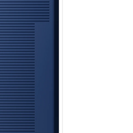
Steuerung der Farbtemperatu
Wähle in der Kamera-App wärm
Das Flashy Outfit ist in Blau u