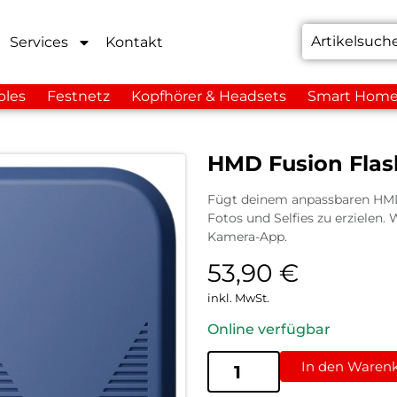
Services
Kontakt
bles
Festnetz
Kopfhörer & Headsets
Smart Hom
HMD Fusion Flash
Fügt deinem anpassbaren HMD 
Fotos und Selfies zu erzielen
Kamera-App.
53,90
€
inkl. MwSt.
Online verfügbar
In den Waren