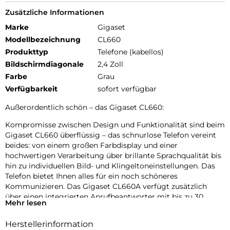
Zusätzliche Informationen
Marke
Gigaset
Modellbezeichnung
CL660
Produkttyp
Telefone (kabellos)
Bildschirmdiagonale
2,4 Zoll
Farbe
Grau
Verfügbarkeit
sofort verfügbar
Außerordentlich schön – das Gigaset CL660:
Kompromisse zwischen Design und Funktionalität sind beim
Gigaset CL660 überflüssig – das schnurlose Telefon vereint
beides: von einem großen Farbdisplay und einer
hochwertigen Verarbeitung über brillante Sprachqualität bis
hin zu individuellen Bild- und Klingeltoneinstellungen. Das
Telefon bietet Ihnen alles für ein noch schöneres
Kommunizieren. Das Gigaset CL660A verfügt zusätzlich
über einen integrierten Anrufbeantworter mit bis zu 30
Mehr lesen
Minuten Aufnahmezeit.
Herstellerinformation
So schön kann Funktionalität sein: