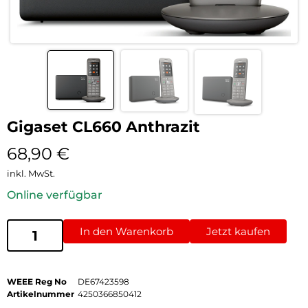
Gigaset CL660 Anthrazit
68,90
€
inkl. MwSt.
Online verfügbar
In den Warenkorb
Jetzt kaufen
WEEE Reg No
DE67423598
Artikelnummer
4250366850412