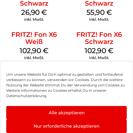
Schwarz
Schwarz
Homeoffice immer ein Gerät zur Hand.
26,90
€
55,90
€
Mit welchen zusätzlichen Mobilteilen Sie das Gigaset A690
inkl. MwSt.
inkl. MwSt.
ergänzen können, erfahren Sie hier.
Immer recht umweltfreundlich – und strahlungsfrei dank
FRITZ! Fon X6
FRITZ! Fon X6
ECO DECT:
Weiß
Schwarz
Die Gigaset A690-Reihe ist, wie alle Gigaset-
102,90
€
102,90
€
Schnurlostelefone, mit der umweltfreundlichen ECO DECT
Technologie ausgestattet. Das heißt: Die Telefone sind
inkl. MwSt.
inkl. MwSt.
strahlungsfrei im Standby-Betrieb; und das auch bei Betrieb
mehrerer Mobilteile, wenn die Basis und alle angemeldeten
Um unsere Website für Dich optimal zu gestalten und fortlaufend
Mobilteile ebenfalls ECO DECT unterstützen. Während des
verbessern zu können, verwenden wir Cookies. Durch die weitere
Gesprächs passt sich die Sendeleistung automatisch an die
Nutzung der Website stimmst Du der Verwendung von Cookies zu.
Entfernung zwischen Basis und Mobilteil an. Je kleiner der
Impressum
Weitere Informationen zu Cookies erhältst Du in unserer
Abstand zur Basis ist, desto geringer ist die Strahlung. Für
Datenschutzerklärung.
maximale DECT-Reichweite lässt sich der ECO DECT-Modus
AGB
jederzeit deaktivieren.
Datenschutz
Alle akzeptieren
Vertrag widerrufen
Nur erforderliche akzeptieren