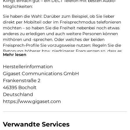
Klingt einfach gut – ein DECT Telefon mit besten Audio-
Möglichkeiten:
Sie haben die Wahl: Darüber zum Beispiel, ob Sie lieber
direkt per Mobilteil oder im Freisprechmodus telefonieren
möchten – so haben Sie die Freiheit nebenbei noch etwas
anderes zu erledigen und auch weitere Personen können
mithören und -sprechen. Oder welches der beiden
Freisprech-Profile Sie vorzugsweise nutzen: Regeln Sie die
Betonung höherer bzw. niedrigerer Frequenzen so, dass es
Mehr lesen
für Sie angenehm ist. Wie auch immer Sie sich entscheiden –
Sie können sich auf perfekte Sprachqualität verlassen!
Herstellerinformation
Übersichtlich, ergonomisch, intuitiv – so komfortabel kann
Gigaset Communications GmbH
Telefonieren sein:
Frankenstraße 2
46395 Bocholt
Was am Gigaset A690 zuerst ins Auge sticht, dürfte das
große, beleuchtete Schwarz-Weiß-Grafik-Display sein. Das
Deutschland
hat viele Vorteile: Der starke Kontrast von schwarzer Schrift
https://www.gigaset.com
auf weißem Hintergrund oder die große Ziffernanzeige im
Wählmodus zielen bewusst darauf ab, das Bedienen noch
einfacher für Sie zu machen. Zusätzlich sorgt eine
ergonomische Tastatur mit beleuchteten Tasten und
Verwandte Services
intuitiver Handhabung für hohen Komfort beim Telefonieren.