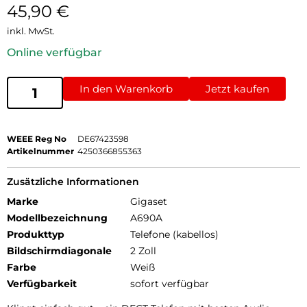
45,90
€
inkl. MwSt.
Online verfügbar
In den Warenkorb
Jetzt kaufen
WEEE Reg No
DE67423598
Artikelnummer
4250366855363
Zusätzliche Informationen
Marke
Gigaset
Modellbezeichnung
A690A
Produkttyp
Telefone (kabellos)
Bildschirmdiagonale
2 Zoll
Farbe
Weiß
Verfügbarkeit
sofort verfügbar