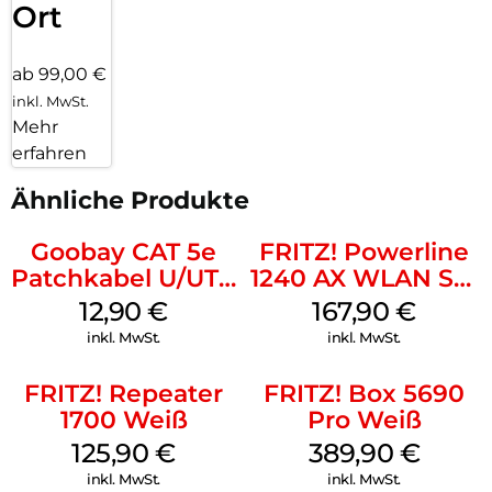
Ort
Mit FRITZ!App WLAN den besten Standort für den Repeater
finden
ab 99,00 €
inkl. MwSt.
Mehr
erfahren
Ähnliche Produkte
Goobay CAT 5e
FRITZ! Powerline
Patchkabel U/UTP
1240 AX WLAN Set
Grau
Weiß
12,90
€
167,90
€
inkl. MwSt.
inkl. MwSt.
FRITZ! Repeater
FRITZ! Box 5690
1700 Weiß
Pro Weiß
125,90
€
389,90
€
inkl. MwSt.
inkl. MwSt.