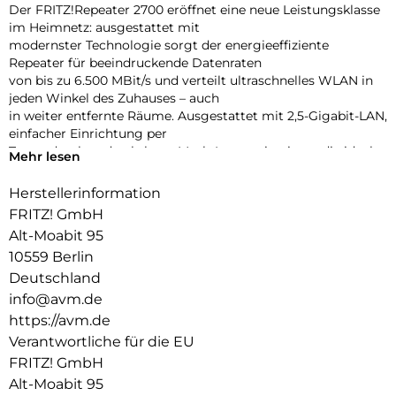
Der FRITZ!Repeater 2700 eröffnet eine neue Leistungsklasse
im Heimnetz: ausgestattet mit
modernster Technologie sorgt der energieeffiziente
Repeater für beeindruckende Datenraten
von bis zu 6.500 MBit/s und verteilt ultraschnelles WLAN in
jeden Winkel des Zuhauses – auch
in weiter entfernte Räume. Ausgestattet mit 2,5-Gigabit-LAN,
einfacher Einrichtung per
Tastendruck und nahtloser Mesh-Integration ist er die ideale
Mehr lesen
Lösung für anspruchsvolle
Heimnetze – inklusive FRITZ!OS, kostenlosen Updates,
Herstellerinformation
umfassendem Support und 5 Jahren
FRITZ! GmbH
Garantie.
Alt-Moabit 95
Ultraschnelles Wi-Fi 7 und 2,5-Gigabit-LAN
10559 Berlin
Der FRITZ!Repeater 2700 bringt Highspeed ins Heimnetz: Mit
Deutschland
Wi-Fi 7, vier Antennen im 5-GHzBand und zwei im 2,4-GHz-
info@avm.de
Band (4×4 + 2×2) erreicht er beeindruckende WLAN-
https://avm.de
Datenraten
von bis zu 6.500 MBit/s. Der 2,5-Gigabit-LAN-Anschluss
Verantwortliche für die EU
ermöglicht schnelle Verbindungen
FRITZ! GmbH
zur FRITZ!Box oder zu Geräten wie NAS, Streaming-Boxen
Alt-Moabit 95
oder Konsolen. Auch bei