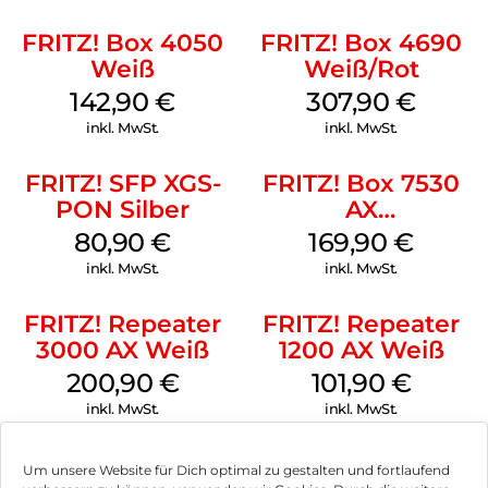
FRITZ! Box 4050
FRITZ! Box 4690
Weiß
Weiß/Rot
142,90
€
307,90
€
inkl. MwSt.
inkl. MwSt.
FRITZ! SFP XGS-
FRITZ! Box 7530
PON Silber
AX
(Tarifvermarktung)
80,90
€
169,90
€
Weiß
inkl. MwSt.
inkl. MwSt.
FRITZ! Repeater
FRITZ! Repeater
3000 AX Weiß
1200 AX Weiß
200,90
€
101,90
€
inkl. MwSt.
inkl. MwSt.
Um unsere Website für Dich optimal zu gestalten und fortlaufend