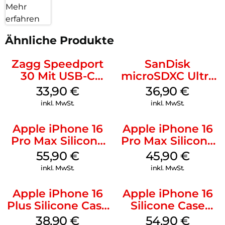
Mehr
erfahren
Ähnliche Produkte
Zagg Speedport
SanDisk
30 Mit USB-C
microSDXC Ultra
Kabel Weiß
128 GB + Adapter
33,90
€
36,90
€
Mobile
inkl. MwSt.
inkl. MwSt.
Apple iPhone 16
Apple iPhone 16
Pro Max Silicone
Pro Max Silicone
Case MagSafe
Case MagSafe
55,90
€
45,90
€
Stone Gray
Ultramarine
inkl. MwSt.
inkl. MwSt.
Apple iPhone 16
Apple iPhone 16
Plus Silicone Case
Silicone Case
MagSafe Denim
MagSafe Lake
38,90
€
54,90
€