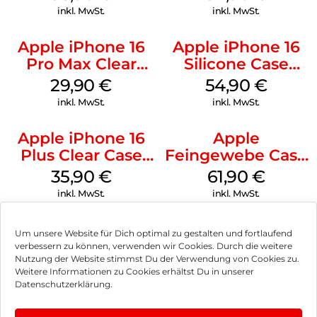
Green
inkl. MwSt.
inkl. MwSt.
Apple iPhone 16
Apple iPhone 16
Pro Max Clear
Silicone Case
Case MagSafe
MagSafe Black
29,90
€
54,90
€
Transparent
inkl. MwSt.
inkl. MwSt.
Apple iPhone 16
Apple
Plus Clear Case
Feingewebe Case
MagSafe
iPhone 15 Pro
35,90
€
61,90
€
Transparent
MagSafe Schwarz
inkl. MwSt.
inkl. MwSt.
Um unsere Website für Dich optimal zu gestalten und fortlaufend
verbessern zu können, verwenden wir Cookies. Durch die weitere
Nutzung der Website stimmst Du der Verwendung von Cookies zu.
Impressum
Weitere Informationen zu Cookies erhältst Du in unserer
Datenschutzerklärung.
AGB