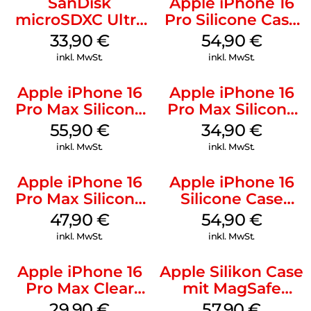
SanDisk
Apple iPhone 16
microSDXC Ultra
Pro Silicone Case
128 GB + Adapter
MagSafe Black
33,90
€
54,90
€
Mobile
inkl. MwSt.
inkl. MwSt.
Apple iPhone 16
Apple iPhone 16
Pro Max Silicone
Pro Max Silicone
Case MagSafe
Case MagSafe
55,90
€
34,90
€
Stone Gray
Denim
inkl. MwSt.
inkl. MwSt.
Apple iPhone 16
Apple iPhone 16
Pro Max Silicone
Silicone Case
Case MagSafe
MagSafe Lake
47,90
€
54,90
€
Black
Green
inkl. MwSt.
inkl. MwSt.
Apple iPhone 16
Apple Silikon Case
Pro Max Clear
mit MagSafe
Case MagSafe
iPhone 14 Pro
29,90
€
57,90
€