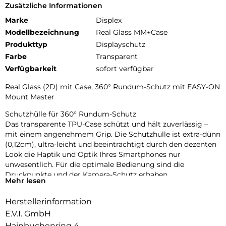
Zusätzliche Informationen
Marke
Displex
Modellbezeichnung
Real Glass MM+Case
Produkttyp
Displayschutz
Farbe
Transparent
Verfügbarkeit
sofort verfügbar
Real Glass (2D) mit Case, 360° Rundum-Schutz mit EASY-ON
Mount Master
Schutzhülle für 360° Rundum-Schutz
Das transparente TPU-Case schützt und hält zuverlässig –
mit einem angenehmem Grip. Die Schutzhülle ist extra-dünn
(0,12cm), ultra-leicht und beeinträchtigt durch den dezenten
Look die Haptik und Optik Ihres Smartphones nur
unwesentlich. Für die optimale Bedienung sind die
Druckpunkte und der Kamera-Schutz erhaben.
Mehr lesen
Glas- und Kantenhärte
Herstellerinformation
Das Displex Panzerglas hat einen Härtegrad von 10H und ist
damit nicht nur kratz-, bruch-, und stoßfester als
E.V.I. GmbH
vergleichbare Markenprodukte, sondern übertrifft sogar
Hainbuchenring 4