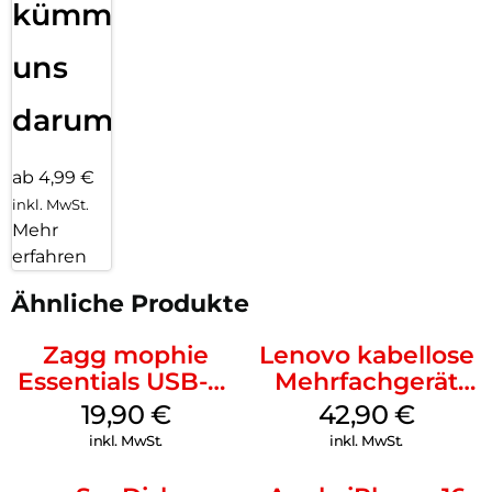
kümmern
uns
darum!
ab 4,99 €
inkl. MwSt.
Mehr
erfahren
Ähnliche Produkte
Zagg mophie
Lenovo kabellose
Essentials USB-C-
Mehrfachgerät
20W Charger PD
Luna Grey
19,90
€
42,90
€
Weiß
inkl. MwSt.
inkl. MwSt.