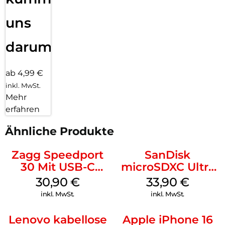
uns
darum!
ab 4,99 €
inkl. MwSt.
Mehr
erfahren
Ähnliche Produkte
Zagg Speedport
SanDisk
30 Mit USB-C
microSDXC Ultra
Kabel Weiß
128 GB + Adapter
30,90
€
33,90
€
Mobile
inkl. MwSt.
inkl. MwSt.
Lenovo kabellose
Apple iPhone 16