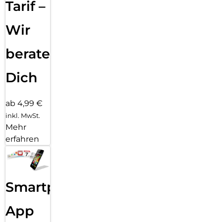
for-the-Planet“, die durch Aufforstungsaktionen weltweit
Tarif –
schädliches CO2 bindet. Unsere Verpackungen sind darüber
hinaus ökologisch optimiert und wir vermeiden konsequent
Wir
überflüssige Kunststoffe und Verbundmaterialien in unseren
Verpackungen.
beraten
Dich
ab 4,99 €
inkl. MwSt.
Mehr
erfahren
Smartphone
App