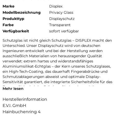
Marke
Displex
Modellbezeichnung
Privacy Glass
Produkttyp
Displayschutz
Farbe
Transparent
Verfügbarkeit
sofort verfügbar
Schutzglas ist nicht gleich Schutzglas – DISPLEX macht den
Unterschied. Unser Displayschutz wird von deutschen
Ingenieuren entwickelt und bei der Herstellung werden
ausschließlich Materialien von herausragender Qualität
verwendet: extrem hartes und widerstandsfähiges
Aluminiumsilikat-Echtglas – der Kern unseres Schutzglases,
ein High-Tech-Coating, das dauerhaft Fingerabdrücke und
Schmutzablagerungen abweist und optimale Display-
Sensitivität garantiert, die integrierte Sicherheitsfolie für das
Extra an Sicherheit im Fall eines Glasbruchs und ein
Mehr lesen
Hochleistungsadhäsiv, das eine sichere, blasenfreie Haftung
bis zum Rand gewährleistet und zugleich rückstandsfreie
Herstellerinformation
wiederablösbar ist. Verbunden mit einer Schutzglas
E.V.I. GmbH
Herstellung unter höchsten Fertigungsstandards mit
Hainbuchenring 4
lückenloser Qualitätssicherung, bietet DISPLEX bereits seit