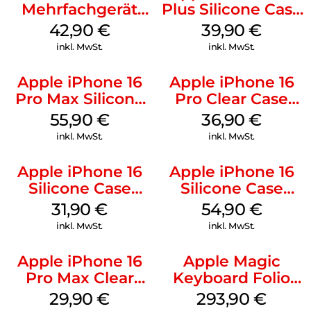
Mehrfachgerät
Plus Silicone Case
Luna Grey
MagSafe Plum
42,90
€
39,90
€
inkl. MwSt.
inkl. MwSt.
Apple iPhone 16
Apple iPhone 16
Pro Max Silicone
Pro Clear Case
Case MagSafe
MagSafe
55,90
€
36,90
€
Stone Gray
Transparent
inkl. MwSt.
inkl. MwSt.
Apple iPhone 16
Apple iPhone 16
Silicone Case
Silicone Case
MagSafe Fuchsia
MagSafe Black
31,90
€
54,90
€
inkl. MwSt.
inkl. MwSt.
Apple iPhone 16
Apple Magic
Pro Max Clear
Keyboard Folio
Case MagSafe
iPad 10.9″ (10.Gen.)
29,90
€
293,90
€