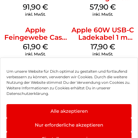
iPhone 14 Pro
91,90
€
57,90
€
(PRODUCT)RED
inkl. MwSt.
inkl. MwSt.
Apple
Apple 60W USB-C
Feingewebe Case
Ladekabel 1 m
iPhone 15 Pro
Weiß
61,90
€
17,90
€
MagSafe Schwarz
inkl. MwSt.
inkl. MwSt.
Um unsere Website für Dich optimal zu gestalten und fortlaufend
verbessern zu können, verwenden wir Cookies. Durch die weitere
Nutzung der Website stimmst Du der Verwendung von Cookies zu.
Impressum
Weitere Informationen zu Cookies erhältst Du in unserer
Datenschutzerklärung.
AGB
Datenschutz
Alle akzeptieren
Vertrag widerrufen
Nur erforderliche akzeptieren
Hinweis zur Batterieentsorgung