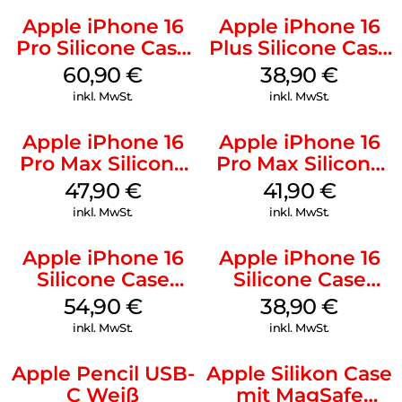
Apple iPhone 16
Apple iPhone 16
Pro Silicone Case
Plus Silicone Case
MagSafe Stone
MagSafe Denim
60,90
€
38,90
€
Gray
inkl. MwSt.
inkl. MwSt.
Apple iPhone 16
Apple iPhone 16
Pro Max Silicone
Pro Max Silicone
Case MagSafe
Case MagSafe
47,90
€
41,90
€
Black
Ultramarine
inkl. MwSt.
inkl. MwSt.
Apple iPhone 16
Apple iPhone 16
Silicone Case
Silicone Case
MagSafe Black
MagSafe
54,90
€
38,90
€
Ultramarine
inkl. MwSt.
inkl. MwSt.
Apple Pencil USB-
Apple Silikon Case
C Weiß
mit MagSafe