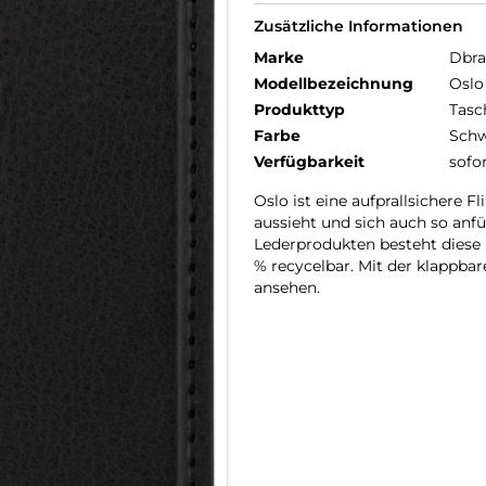
Zusätzliche Informationen
Marke
Dbr
Modellbezeichnung
Oslo
Produkttyp
Tasc
Farbe
Schw
Verfügbarkeit
sofo
Oslo ist eine aufprallsichere 
aussieht und sich auch so anf
Lederprodukten besteht diese H
% recycelbar. Mit der klappbar
ansehen.