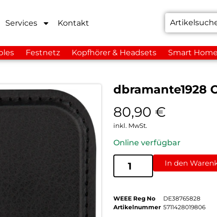
Services
Kontakt
bles
Festnetz
Kopfhörer & Headsets
Smart Hom
dbramante1928 O
80,90
€
inkl. MwSt.
Online verfügbar
In den Waren
WEEE Reg No
DE38765828
Artikelnummer
5711428019806