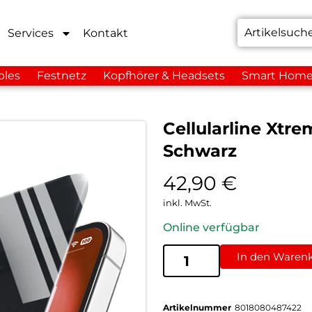
Services
Kontakt
bles
Festnetz
Kopfhörer & Headsets
Smart Hom
Cellularline Xtre
Schwarz
42,90
€
inkl. MwSt.
Online verfügbar
In den Waren
Artikelnummer
8018080487422