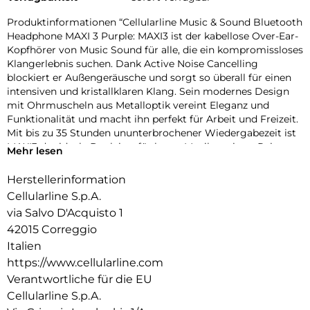
Produktinformationen “Cellularline Music & Sound Bluetooth
Headphone MAXI 3 Purple: MAXI3 ist der kabellose Over-Ear-
Kopfhörer von Music Sound für alle, die ein kompromissloses
Klangerlebnis suchen. Dank Active Noise Cancelling
blockiert er Außengeräusche und sorgt so überall für einen
intensiven und kristallklaren Klang. Sein modernes Design
mit Ohrmuscheln aus Metalloptik vereint Eleganz und
Funktionalität und macht ihn perfekt für Arbeit und Freizeit.
Mit bis zu 35 Stunden ununterbrochener Wiedergabezeit ist
MAXI3 der ideale Begleiter für lange Musiksessions, Reisen
Mehr lesen
oder Telefonate. Die integrierten Bedienelemente an den
Ohrmuscheln und der weich gepolsterte Kopfbügel sorgen
Herstellerinformation
für maximalen Komfort und Benutzerfreundlichkeit. Er ist
Cellularline S.p.A.
mit allen Bluetooth-Geräten kompatibel und wird mit USB-
via Salvo D'Acquisto 1
C- und 3,5-mm-Klinkenkabeln für kabelgebundene
42015 Correggio
Verbindungen geliefert. MAXI3 ist die clevere Wahl für alle,
die Premium-Qualität zu einem erschwinglichen Preis
Italien
suchen.
https://www.cellularline.com
Verantwortliche für die EU
Cellularline S.p.A.