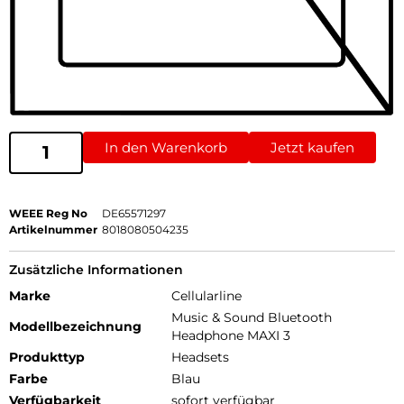
In den Warenkorb
Jetzt kaufen
WEEE Reg No
DE65571297
Artikelnummer
8018080504235
Zusätzliche Informationen
Marke
Cellularline
Music & Sound Bluetooth
Modellbezeichnung
Headphone MAXI 3
Produkttyp
Headsets
Farbe
Blau
Verfügbarkeit
sofort verfügbar