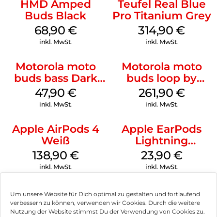
HMD Amped
Teufel Real Blue
Buds Black
Pro Titanium Grey
68,90
€
314,90
€
inkl. MwSt.
inkl. MwSt.
Motorola moto
Motorola moto
buds bass Dark
buds loop by
Shadow
Swarovski French
47,90
€
261,90
€
Oak
inkl. MwSt.
inkl. MwSt.
Apple AirPods 4
Apple EarPods
Weiß
Lightning
Anschluss Weiß
138,90
€
23,90
€
inkl. MwSt.
inkl. MwSt.
Um unsere Website für Dich optimal zu gestalten und fortlaufend
verbessern zu können, verwenden wir Cookies. Durch die weitere
Nutzung der Website stimmst Du der Verwendung von Cookies zu.