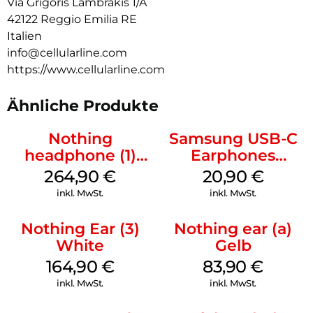
Via Grigoris Lambrakis 1/A
42122 Reggio Emilia RE
Italien
info@cellularline.com
https://www.cellularline.com
Ähnliche Produkte
Nothing
Samsung USB-C
headphone (1)
Earphones
Weiß
Schwarz
264,90
€
20,90
€
inkl. MwSt.
inkl. MwSt.
Nothing Ear (3)
Nothing ear (a)
White
Gelb
164,90
€
83,90
€
inkl. MwSt.
inkl. MwSt.