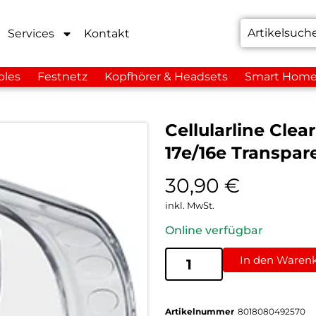
Services
Kontakt
bles
Festnetz
Kopfhörer & Headsets
Smart Hom
Cellularline Cle
17e/16e Transpar
30,90
€
inkl. MwSt.
Online verfügbar
In den Waren
Artikelnummer
8018080492570