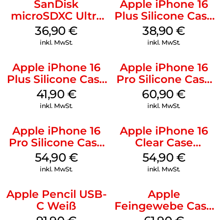
SanDisk
Apple iPhone 16
microSDXC Ultra
Plus Silicone Case
128 GB + Adapter
MagSafe Denim
36,90
€
38,90
€
Mobile
inkl. MwSt.
inkl. MwSt.
Apple iPhone 16
Apple iPhone 16
Plus Silicone Case
Pro Silicone Case
MagSafe Stone
MagSafe Stone
41,90
€
60,90
€
Gray
Gray
inkl. MwSt.
inkl. MwSt.
Apple iPhone 16
Apple iPhone 16
Pro Silicone Case
Clear Case
MagSafe Black
MagSafe
54,90
€
54,90
€
Transparent
inkl. MwSt.
inkl. MwSt.
Apple Pencil USB-
Apple
C Weiß
Feingewebe Case
iPhone 15 Pro