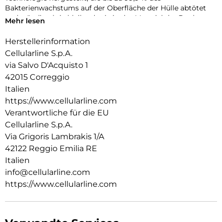
Bakterienwachstums auf der Oberfläche der Hülle abtötet
und ständig aktiv bleibt, da sie in das Material der Book
Mehr lesen
Agenda-Hülle integriert ist.
Herstellerinformation
Cellularline S.p.A.
via Salvo D'Acquisto 1
42015 Correggio
Italien
https://www.cellularline.com
Verantwortliche für die EU
Cellularline S.p.A.
Via Grigoris Lambrakis 1/A
42122 Reggio Emilia RE
Italien
info@cellularline.com
https://www.cellularline.com