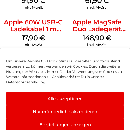
91,90
€
61,90
€
MagSafe Schwarz
inkl. MwSt.
inkl. MwSt.
Apple 60W USB-C
Apple MagSafe
Ladekabel 1 m
Duo Ladegerät
Weiß
Weiß
17,90
€
148,90
€
inkl. MwSt.
inkl. MwSt.
Um unsere Website für Dich optimal zu gestalten und fortlaufend
verbessern zu können, verwenden wir Cookies. Durch die weitere
Nutzung der Website stimmst Du der Verwendung von Cookies zu.
Impressum
Weitere Informationen zu Cookies erhältst Du in unserer
Datenschutzerklärung.
AGB
Datenschutz
Alle akzeptieren
Vertrag widerrufen
Nur erforderliche akzeptieren
Hinweis zur Batterieentsorgung
Einstellungen anzeigen