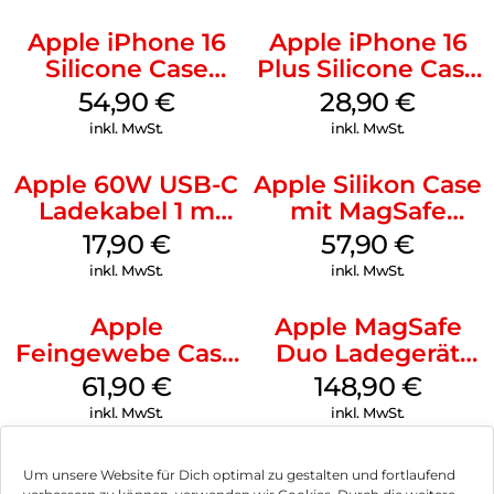
Apple iPhone 16
Apple iPhone 16
Silicone Case
Plus Silicone Case
MagSafe Black
MagSafe Black
54,90
€
28,90
€
inkl. MwSt.
inkl. MwSt.
Apple 60W USB-C
Apple Silikon Case
Ladekabel 1 m
mit MagSafe
Weiß
iPhone 14 Pro
17,90
€
57,90
€
(PRODUCT)RED
inkl. MwSt.
inkl. MwSt.
Apple
Apple MagSafe
Feingewebe Case
Duo Ladegerät
iPhone 15 Pro
Weiß
61,90
€
148,90
€
MagSafe Schwarz
inkl. MwSt.
inkl. MwSt.
Um unsere Website für Dich optimal zu gestalten und fortlaufend