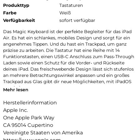
Produkttyp
Tastaturen
Farbe
Weiß
Verfügbarkeit
sofort verfügbar
Das Magic Keyboard ist der perfekte Begleiter für das iPad
Air. Es hat ein schlankes, mobiles Design und sorgt für ein
angenehmes Tippen. Und du hast ein Trackpad, um ganz
präzise zu arbeiten. Die Tastatur hat eine Reihe mit 14
Funktions­tasten, einen USB‑C Anschluss zum Pass‑Through
Laden sowie einen Schutz für die Vorder‑ und Rückseite
deines iPad. Das frei­schwebende Design lässt sich stufenlos
an mehrere Betrachtungs­winkel anpassen und ein großes
Trackpad aus Glas gibt dir neue Möglichkeiten, mit iPadOS
zu arbeiten.
Mehr lesen
Herstellerinformation
Apple Inc.
One Apple Park Way
CA 95014 Cupertino
Vereinigte Staaten von Amerika