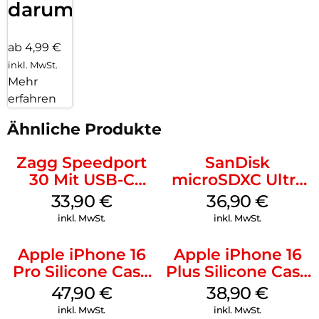
darum!
ab 4,99 €
inkl. MwSt.
Mehr
erfahren
Ähnliche Produkte
Zagg Speedport
SanDisk
30 Mit USB-C
microSDXC Ultra
Kabel Weiß
128 GB + Adapter
33,90
€
36,90
€
Mobile
inkl. MwSt.
inkl. MwSt.
Apple iPhone 16
Apple iPhone 16
Pro Silicone Case
Plus Silicone Case
MagSafe Denim
MagSafe Denim
47,90
€
38,90
€
inkl. MwSt.
inkl. MwSt.