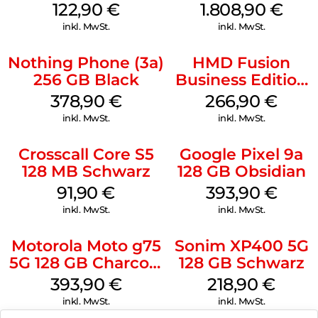
Black
Titanium Black
122,90
€
1.808,90
€
inkl. MwSt.
inkl. MwSt.
Nothing Phone (3a)
HMD Fusion
256 GB Black
Business Edition
256 GB Grey
378,90
€
266,90
€
inkl. MwSt.
inkl. MwSt.
Crosscall Core S5
Google Pixel 9a
128 MB Schwarz
128 GB Obsidian
91,90
€
393,90
€
inkl. MwSt.
inkl. MwSt.
Motorola Moto g75
Sonim XP400 5G
5G 128 GB Charcoal
128 GB Schwarz
Gray
393,90
€
218,90
€
inkl. MwSt.
inkl. MwSt.