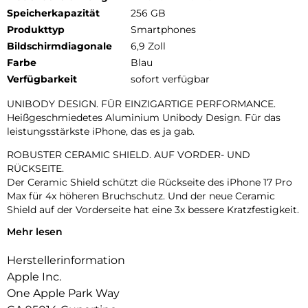
Speicherkapazität
256 GB
Produkttyp
Smartphones
Bildschirmdiagonale
6,9 Zoll
Farbe
Blau
Verfügbarkeit
sofort verfügbar
UNIBODY DESIGN. FÜR EINZIGARTIGE PERFORMANCE.
Heißgeschmiedetes Aluminium Unibody Design. Für das
leistungsstärkste iPhone, das es ja gab.
ROBUSTER CERAMIC SHIELD. AUF VORDER- UND
RÜCKSEITE.
Der Ceramic Shield schützt die Rückseite des iPhone 17 Pro
Max für 4x höheren Bruchschutz. Und der neue Ceramic
Shield auf der Vorderseite hat eine 3x bessere Kratzfestigkeit.
Mehr lesen
DAS ULTIMATIVE PRO KAMERA-SYSTEM.
Mit 48 MP Rückkameras und 8x Zoom in optischer Qualität –
Herstellerinformation
dem größten Zoombereich, den es je bei einem iPhone gab.
Das ist wie 8 Pro Objektive in deiner Hosentasche.
Apple Inc.
One Apple Park Way
18MP CENTER STAGE FRONTKAMERA.