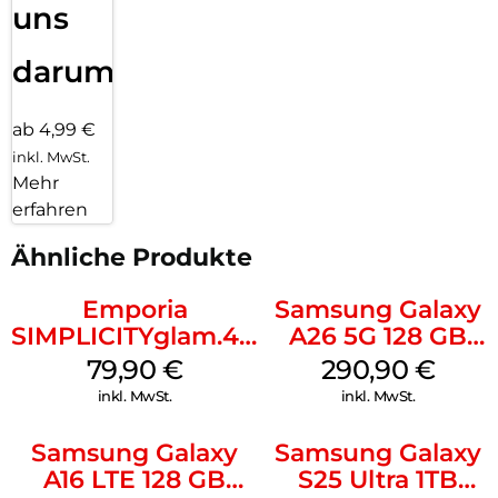
uns
darum!
ab 4,99 €
inkl. MwSt.
Mehr
erfahren
Ähnliche Produkte
Emporia
Samsung Galaxy
SIMPLICITYglam.4G
A26 5G 128 GB
Schwarz
Mint
79,90
€
290,90
€
inkl. MwSt.
inkl. MwSt.
Samsung Galaxy
Samsung Galaxy
A16 LTE 128 GB
S25 Ultra 1TB