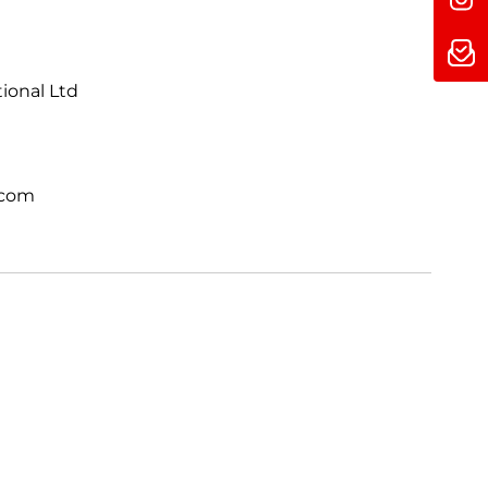
 völlig neuem Level. Direkt integriert.
tional Ltd
.com