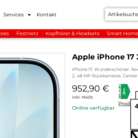
Services
Kontakt
bles
Festnetz
Kopfhörer & Headsets
Smart Hom
Apple iPhone 17
iPhone 17. Wunderschöner. Noc
2, 48 MP Rückkameras, Center
952,90
€
inkl. MwSt.
Produkt
Online verfügbar