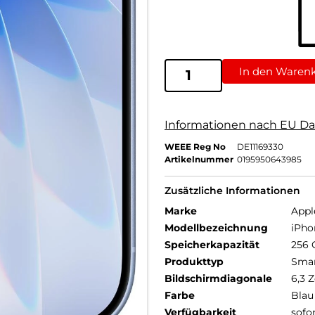
In den Waren
Informationen nach EU Da
WEEE Reg No
DE11169330
Artikelnummer
0195950643985
Zusätzliche Informationen
Marke
Appl
Modellbezeichnung
iPho
Speicherkapazität
256 
Produkttyp
Sma
Bildschirmdiagonale
6,3 Z
Farbe
Blau
Verfügbarkeit
sofo