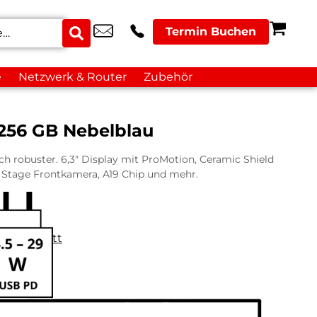
Termin Buchen
e
Netzwerk & Router
Zubehör
 256 GB Nebelblau
h robuster. 6,3″ Display mit ProMotion, Ceramic Shield
 Stage Frontkamera, A19 Chip und mehr.
datenblatt