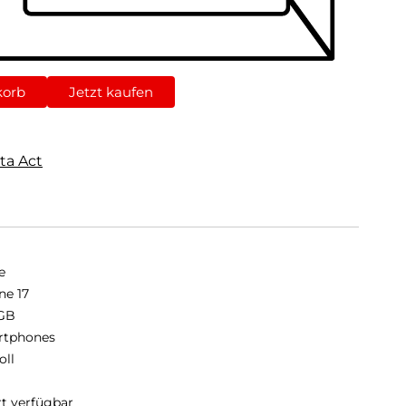
korb
Jetzt kaufen
ta Act
e
ne 17
GB
rtphones
oll
rt verfügbar