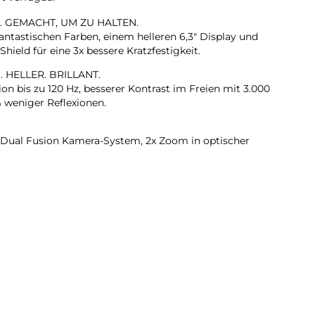
. GEMACHT, UM ZU HALTEN.
antastischen Farben, einem helleren 6,3″ Display und
hield für eine 3x bessere Kratzfestigkeit.
. HELLER. BRILLANT.
on bis zu 120 Hz, besserer Kontrast im Freien mit 3.000
% weniger Reflexionen.
Dual Fusion Kamera-System, 2x Zoom in optischer
n Ultraweitwinkel-Kamera machst du
nz automatisch.
RA. Flexible Bildausschnitte. Smarte Gruppenselfies,
me von Front- und Rückkamera und mehr.
L LÄNGER.
t die verbesserte Neural Engine alles, was du auf dem
elligence bis AAA Games.
.
it bis zu 30 Stunden Videowiedergabe. Lädt bis zu 50 %