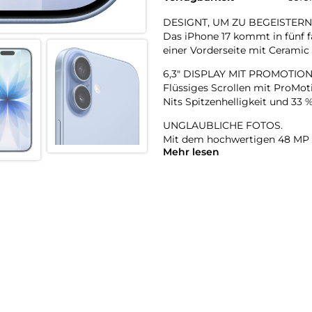
DESIGNT, UM ZU BEGEISTERN
Das iPhone 17 kommt in fünf f
einer Vorderseite mit Ceramic S
6,3″ DISPLAY MIT PROMOTION
Flüssiges Scrollen mit ProMoti
Nits Spitzenhelligkeit und 33 
UNGLAUBLICHE FOTOS.
Mit dem hochwertigen 48 MP 
Mehr lesen
Qualität und der 48 MP Fusio
superhochauflösende Fotos ga
18MP CENTER STAGE FRONTKAME
Videos mit doppelter Aufnah
A19 CHIP. VIEL LEISTUNG. VIE
Mit einer 5Core GPU unterstütz
iPhone machst – von Apple Int
LÄDT SCHNELL. LÄUFT LANGE
Batterie für den ganzen Tag m
in 20 Minuten.