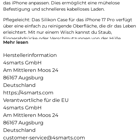
das iPhone anpassen. Dies ermöglicht eine mühelose
Befestigung und schnelleres kabelloses Laden.
Pflegeleicht: Das Silikon Case für das iPhone 17 Pro verfügt
über eine einfach zu reinigende Oberfläche, die dir das Leben
erleichtert. Mit nur einem Wisch kannst du Staub,
Fingerabdrücke oder Verschmutzungen von der Hülle
Mehr lesen
entfernen und sie wieder in neuem Glanz erstrahlen lassen.
Dank des hochwertigen Silikons ist die Hülle zudem
Herstellerinformation
widerstandsfähig gegenüber Flecken und lässt sich mühelos
4smarts GmbH
sauber halten.
Kratzschutz: Unser iPhone 17 Pro Case bietet erhöhte Kanten
Am Mittleren Moos 24
und einen Innenfutter aus Mikrofaser, um Kratzer auf dem
86167 Augsburg
Display und dem Gehäuse effektiv zu verhindern. Die
Deutschland
erhöhten Kanten schützen das Display vor direktem Kontakt
https://4smarts.com
mit Oberflächen und verhindern somit Kratzer bei
Verantwortliche für die EU
versehentlichen Stürzen oder Abnutzungen. Das weiche
Mikrofaser-Innenfutter sorgt dafür, dass das Gehäuse des
4smarts GmbH
Smartphones geschützt ist und frei von Kratzern bleibt.
Am Mittleren Moos 24
Passgenau & funktional: Die passgenaue Schutzhülle für das
86167 Augsburg
iPhone 17 Pro bietet nicht nur uneingeschränkten Zugriff auf
Deutschland
alle Anschlüsse, Tasten und Funktionen des Handys, sondern
customer-service@4smarts.com
überzeugt auch durch ihre hervorragende Haptik. Dank des