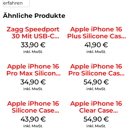
erfahren
Ähnliche Produkte
Zagg Speedport
Apple iPhone 16
30 Mit USB-C
Plus Silicone Case
Kabel Weiß
MagSafe Stone
33,90
€
41,90
€
Gray
inkl. MwSt.
inkl. MwSt.
Apple iPhone 16
Apple iPhone 16
Pro Max Silicone
Pro Silicone Case
Case MagSafe
MagSafe Black
34,90
€
54,90
€
Denim
inkl. MwSt.
inkl. MwSt.
Apple iPhone 16
Apple iPhone 16
Silicone Case
Clear Case
MagSafe Plum
MagSafe
43,90
€
54,90
€
Transparent
inkl. MwSt.
inkl. MwSt.