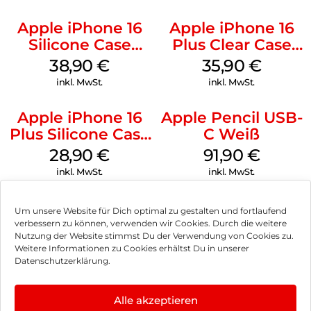
Apple iPhone 16
Apple iPhone 16
Silicone Case
Plus Clear Case
MagSafe
MagSafe
38,90
€
35,90
€
Ultramarine
Transparent
inkl. MwSt.
inkl. MwSt.
Apple iPhone 16
Apple Pencil USB-
Plus Silicone Case
C Weiß
MagSafe Black
28,90
€
91,90
€
inkl. MwSt.
inkl. MwSt.
Um unsere Website für Dich optimal zu gestalten und fortlaufend
verbessern zu können, verwenden wir Cookies. Durch die weitere
Nutzung der Website stimmst Du der Verwendung von Cookies zu.
Impressum
Weitere Informationen zu Cookies erhältst Du in unserer
Datenschutzerklärung.
AGB
Datenschutz
Alle akzeptieren